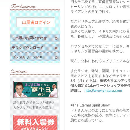
門大学二校で臼井直傳霊気療法やシャ
ヒーリングのほかに、タロットや霊視
ライアントの自宅で行う。
英スピリチュアル雑誌で、読者を鑑定
出展者ログイン
題の人になる。
気さくな人柄で、イギリス内外に各界
ち、各種セミナーや講演会にも引っぱ
ご出展のお問い合わせ
ロサンゼルスでのセミナーに続き、今
チラシダウンロード
ャネリング講習会の講師を務める。
プレスリリースPDF
現在、公私にわたるスピリチュアルな
またラジオ、雑誌、新聞、ドキュメン
児ホスピスを慰問するなどチャリティ
8/6（月）からは、株式会社エルア
個人鑑定＆1dayワークショップを開
詳細は
http://www.el-aura.com
誕生数学創始者はづき虹映さ
■The Eternal Spirit Show
んがクリス松村さんを鑑定！
ドナさんがどのようにして自身の能力
った時の家族の反応、実際にミディア
態などを語っている。