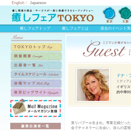
English
Japanese
癒しフェアトップ
癒しフェアとは
過去のイベント実
ドナ・
ミディア
イギリス
的中率9
英リバプール生まれ。専業主婦だった
会でチャネラーに出会い、自らの霊視