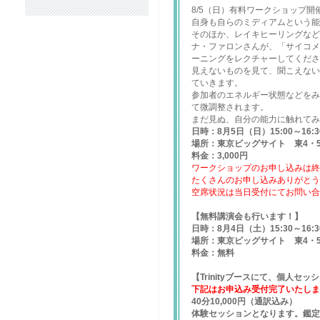
8/5（日）有料ワークショップ開
自身も自らのミディアムという能
そのほか、レイキヒーリングなど
ナ・ファロンさんが、「サイコメ
ーニングをレクチャーしてくださ
見えないものを見て、聞こえない
ていきます。
参加者のエネルギー状態などをみ
て微調整されます。
まだ見ぬ、自分の能力に触れてみ
日時：8月5日（日）15:00～16:3
場所：東京ビッグサイト 東4・
料金：3,000円
ワークショップのお申し込みは
たくさんのお申し込みありがと
空席状況は当日受付にてお問い
【無料講演会も行います！】
日時：8月4日（土）15:30～16:3
場所：東京ビッグサイト 東4・
料金：無料
【Trinityブースにて、個人セ
下記はお申込み受付完了いたし
40分10,000円（通訳込み）
体験セッションとなります。鑑定場