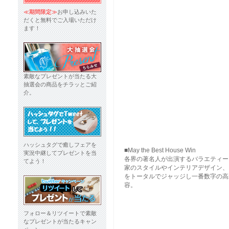
≪期間限定≫
お申し込みいた
だくと無料でご入場いただけ
ます！
素敵なプレゼントが当たる大
抽選会の商品をチラッとご紹
介。
ハッシュタグで癒しフェアを
■May the Best House Win
実況中継してプレゼントを当
各界の著名人が出演するバラエティー
てよう！
家のスタイルやインテリアデザイン、
をトータルでジャッジし一番数字の高
容。
フォロー＆リツイートで素敵
なプレゼントが当たるキャン