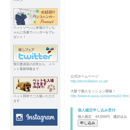
ペーン
ペットゾーンに来場のワンち
ゃんに先着でハンガーをプレ
ゼント！
実行委員長の日常から、イベ
ント最新情報まで
公式ホームページ
http://donnafallon.co.uk/
大阪で個人セッション開催！
http://www.el-aura.com/donna02.html
ペット同伴でご入場いただけ
ます
個人鑑定申し込み受付
個人鑑定 44,000円 通訳込み