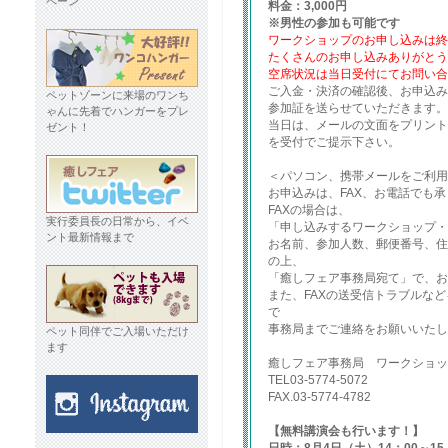
ペーン
料金：3,000円
※男性の参加も可能です
ワークショップのお申し込みは
たくさんのお申し込みありがと
空席状況は当日受付にてお問い
ご入金・決済の確認後、お申込み
ペットゾーンに来場のワンち
参加証を送らせていただきます。
ゃんに先着でハンガーをプレ
当日は、メールの文面をプリント
ゼント！
を受付でご提示下さい。
＜パソコン、携帯メールをご利
お申込みは、FAX、お電話でも
FAXの場合は、
実行委員長の日常から、イベ
「申し込みするワークショップ
ント最新情報まで
お名前、参加人数、郵便番号、住
の上、
「癒しフェア事務局宛て」で、
また、FAXの送受信トラブルなど
で
事務局までご連絡をお願いいたし
ペット同伴でご入場いただけ
ます
癒しフェア事務局 ワークショッ
TEL03-5774-5072
FAX.03-5774-4782
【無料講演会も行います！】