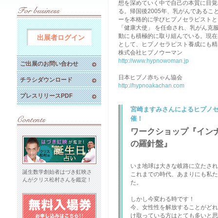
想を深めていく中で自己の本質に目覚
る。帰国後2005年、乳がんであるこ
ーを本格的に学びヒプノセラピストと
「健康大使」 を任命され、乳がん克
動にも積極的に取り組んでいる。現在
出展者ログイン
として、ヒプノセラピスト養成にも
株式会社ヒプノウーマン
http://www.hypnowoman.jp
ご出展のお問い合わせ
日本ヒプノ赤ちゃん協会
チラシダウンロード
http://hypnoakachan.com
プレスリリースPDF
宮崎ますみさんによるヒプノ
催！
ワークショップ『イン
の羅針盤』
いま地球は大きな岐路に立たされ
誕生数学創始者はづき虹映さ
これまでの時代、あまりにも私た
んがクリス松村さんを鑑定！
た。
しかし今変わる時です！
今、女性性を解放することがどれ
け取っている方はとても多いと思