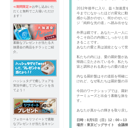
≪期間限定≫
お申し込みいた
2012年後半に入り、益々加速
だくと無料でご入場いただけ
今までになかったほどの変化に動
ます！
感から誰かのせい、何かのせいに
ジ「純粋な光の道」へ踏み出せな
外界は鏡です。あなた一人一人に
今こそ自己の内側にしっかりと目
きることです。
素敵なプレゼントが当たる大
あなたの愛と美は波紋となって世
抽選会の商品をチラッとご紹
介。
私たちの内には、愛の羅針盤があ
帰路に立たされている今、私たち
宙と調和される真からの愛の道が
内なる羅針盤はその道筋を明確に
ハッシュタグで癒しフェアを
けれど、なぜ私たちは羅針盤の示
実況中継してプレゼントを当
てよう！
今回のワークショップでは、羅針
ナーミューズと出会う素敵な旅を
す。
あなたが真からの輝きを取り戻
フォロー＆リツイートで素敵
日時：8月5日（日）12：00～13
なプレゼントが当たるキャン
場所：東京ビッグサイト 会議棟1