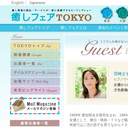
English
Japanese
癒しフェアトップ
癒しフェアとは
過去のイベント実
宮崎ま
ヒプノウ
女優から
才色兼備
1968年 愛知県名古屋市生まれ。19
女優として、舞台・映画・ＴＶなど幅
米国では二児の息子を育てながらＹＯ