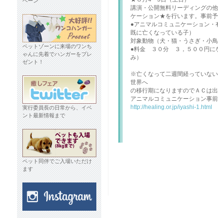
ペーン
講演・公開無料リーディングの他
ケーション★を行います。事前
●アニマルコミュニケーション・
既に亡くなっている子）
対象動物（犬・猫・うさぎ・小
ペットゾーンに来場のワンち
●料金 ３０分 ３，５００円に
ゃんに先着でハンガーをプレ
み）
ゼント！
※亡くなって二週間経っていない
世界へ
の移行期になりますのでＡＣは出
アニマルコミュニケーション事前
http://healing.or.jp/iyashi-1.html
実行委員長の日常から、イベ
ント最新情報まで
ペット同伴でご入場いただけ
ます