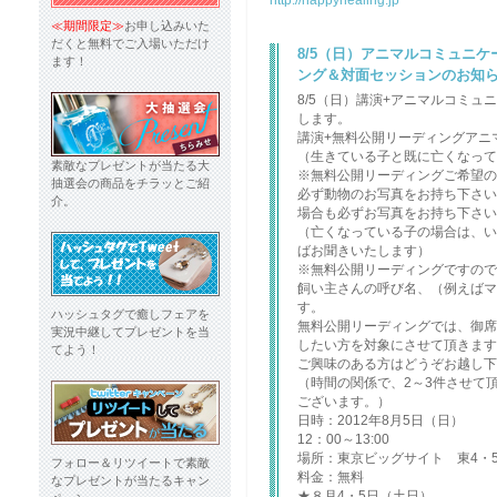
http://happyhealing.jp
≪期間限定≫
お申し込みいた
だくと無料でご入場いただけ
8/5（日）アニマルコミュニ
ます！
ング＆対面セッションのお知
8/5（日）講演+アニマルコミ
します。
講演+無料公開リーディングアニ
（生きている子と既に亡くなって
素敵なプレゼントが当たる大
※無料公開リーディングご希望の
抽選会の商品をチラッとご紹
必ず動物のお写真をお持ち下さい
介。
場合も必ずお写真をお持ち下さい
（亡くなっている子の場合は、い
ばお聞きいたします）
※無料公開リーディングですので
飼い主さんの呼び名、（例えばマ
す。
ハッシュタグで癒しフェアを
無料公開リーディングでは、御席
実況中継してプレゼントを当
したい方を対象にさせて頂きます
てよう！
ご興味のある方はどうぞお越し下
（時間の関係で、2～3件させて
ございます。）
日時：2012年8月5日（日）
12：00～13:00
場所：東京ビッグサイト 東4・
フォロー＆リツイートで素敵
料金：無料
なプレゼントが当たるキャン
★８月4・5日（土日）