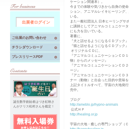
ケーション関連本）。
今までの体験や気づきから自身の使命
ション、アニマルレイキヒーリング、
いる。
また一般社団法人 日本ヒーリングサ
出展者ログイン
に講師としてアニマルコミュニケータ
にも力を注いでいる。
著書に、
ご出展のお問い合わせ
『犬と話せるようになるＣＤブック』
『猫と話せるようになるＣＤブック』
チラシダウンロード
オリジナルＣＤに、
『アニマルコミュニケーションＣＤ１
プレスリリースPDF
物）からのメッセージ』
『アニマルコミュニケーションＣＤ２
ージ』
『アニマルコミュニケーションＣＤ３
ナー（動物）と出会った目的や意味を
上記タイトルすべて、宇宙の大地発行
売中。
ブログ
誕生数学創始者はづき虹映さ
http://ameblo.jp/hypno-animals
んがクリス松村さんを鑑定！
公式ＨＰ
http://healing.or.jp
宇宙の大地・癒しの専門ショップ（Ｃ