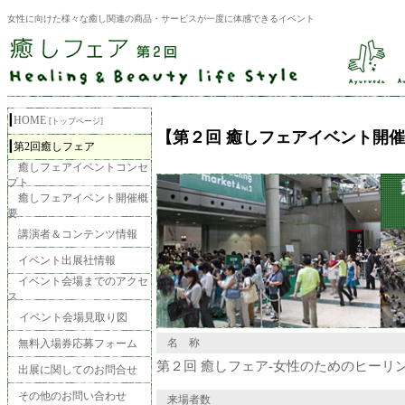
女性に向けた様々な癒し関連の商品・サービスが一度に体感できるイベント
┃
HOME
[トップページ]
【第２回 癒しフェアイベント開
┃
第2回癒しフェア
癒しフェアイベントコンセ
プト
癒しフェアイベント開催概
要
講演者＆コンテンツ情報
イベント出展社情報
イベント会場までのアクセ
ス
イベント会場見取り図
名 称
無料入場券応募フォーム
第２回 癒しフェア-女性のためのヒーリ
出展に関してのお問合せ
その他のお問い合わせ
来場者数