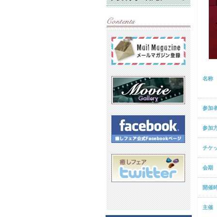
名称
参加
参加
チケ
会期
開催
主催