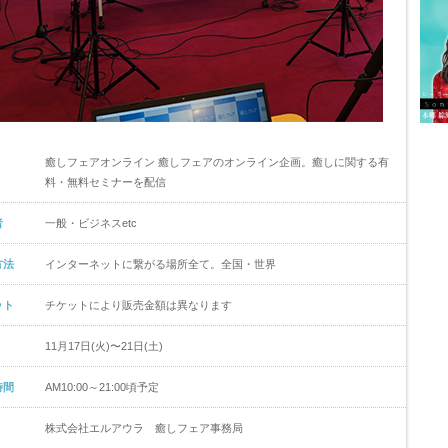
癒しフェアオンライン 癒しフェアのオンライン企画。癒しに関する有
料・無料セミナーを配信
者
一般・ビジネスetc
方法
インターネットに繋がる場所全て。全国・世界
ット
チケットにより販売金額は異なります
11月17日(火)〜21日(土)
時間
AM10:00～21:00頃予定
株式会社エルアウラ 癒しフェア事務局