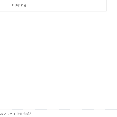
PHP研究所
エルアウラ
|
特商法表記
|
|