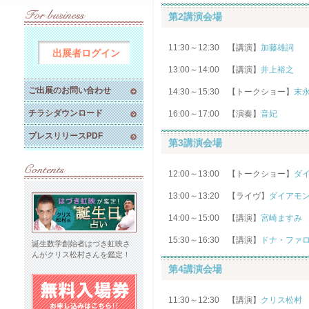
第2講演会場
11:30～12:30 【講演】
加藤雄詞
出展者ログイン
13:00～14:00 【講演】
井上裕之
ご出展のお問い合わせ
14:30～15:30 【トークショー】
末
チラシダウンロード
16:00～17:00 【演奏】
音妃
プレスリリースPDF
第3講演会場
12:00～13:00 【トークショー】
ダ
13:00～13:20 【ライヴ】
ダイアモ
14:00～15:00 【講演】
宮崎ますみ
15:30～16:30 【講演】
ドナ・ファ
誕生数学創始者はづき虹映さ
んがクリス松村さんを鑑定！
第4講演会場
11:30～12:30 【講演】
クリス松村