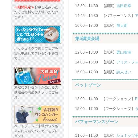
13:30～14:30 【講演】
吉田正幸
≪期間限定≫
お申し込みいた
だくと無料でご入場いただけ
14:45～15:30 【パフォーマンス】
ます！
16:00～17:00 【講演】
旭太郎
第5講演会場
ハッシュタグで癒しフェアを
12:00～13:00 【講演】
栗山葉湖
実況中継してプレゼントを当
てよう！
14:00～15:00 【講演】
アリス・フ
16:00～17:00 【講演】
詩人せい
ペットゾーン
素敵なプレゼントが当たる大
抽選会の商品をチラッとご紹
介。
13:00～14:00 【ワークショップ】
E
15:00～17:00 【ワークショップ】
パフォーマンスゾーン
ペットゾーンに来場のワンち
ゃんに先着でハンガーをプレ
11:00～11:50 【講演】
シュミッツ
ゼント！