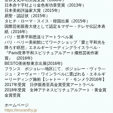
日本赤十字社より金色有功章受賞（2013年）
日本美術評論家大賞（2015年）
易聖・認証状（2015年）
タヒチ・ローマ・スイス・韓国出展（2015年）
国際芸術親善大使として認定＆マザー・テレサ伝記本表
紙（2016年）
パリ・世界平和恩送りアートラベル展
パリ・ベリー美術館にてワークショップ「愛と平和光を
降ろす瞑想」エネルギーリーディングライスラベル・
『Paris世界平和スピリチュアルアート燦然芸術作家
賞』 (2016年)
BESTO美術祭東京出展(2016年)
フランス ボジョレ―地区にて、ボジョレー・ヴィラ―
ジュ・ヌーヴォー・ワインラベルに選ばれる・エネルギ
ーリーディング施術【シャトー・ド・モンメラ2016年】
2017年受賞 日伊親善至高金賞受賞アートラベル
2018年受賞 女神アテネスピリチュアルアート・黄金賞
金賞受賞
ホームページ
https://eruranthy.jp