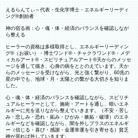
えるらんてぃ～代表・生化学博士・エネルギーリーディ
ング®創始者
神の宿る画：心・魂・体・経済のバランスを確認しなが
ら整える
ヒーラーの資格は多様取得とし、エネルギーリーディン
グ®（お祓い）・博士ワンド®・チャクラワンド®・メデ
ィカルアート®・スピリチュアルアート®天からのメッセ
ージを通して描き、心身の病をととのえています。天か
らのメッセージを受けながら、光と強く繋がり、60兆の
星の中でも、地球・月・太陽との繋がる大切さを知りま
した。
心・魂・体・経済のバランスを確認しながら、スピリチ
ュアルヒーラーとして、施術・アートを通し、暗いエネ
ルギーに光を送りながら整えていきます。（不安・苦し
み・悲しみ・恐れ・妬み・ひがみ・嫉妬・破壊）のエネ
ルギーなどを確認しながら、闇を外しプラスのエネルギ
ー（信じる・喜び・感謝・金運幸運を引き寄せる）貧乏
神が居れば外していきます。