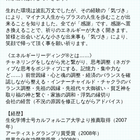
生れた環境は波乱万丈でしたが、その経験の「気づき」
により、マイナス人生からプラスの人生を歩むことが出
来ることを知りました。全てが「感謝」です。感謝へ置
き換えることで、祈りのエネルギーが大きく開きます。
皆様と出会いどんな小さな出来事も「気づき」により、
笑顔で帰って頂く事を願い祈ります。
《エネルギーリーディング®とは……》
チャネリングをしながら光と繋がり、思考調整（ネガテ
ィブな思考をポジティブにする。記憶力・集中力な
ど……）前世因縁・心と魂の調整・経済のバランスを確
認しながら整える・インナーチャイルド・チャクラのバ
ランス調整・先祖の因縁・先祖代々大御祓い・貧乏神を
取り福の神と繋ぐ・家族の調和・浮気の縁切り
会社の経営（不況の原因を修正しながらアドバイス）
【経歴】
生化学博士号カルフォルニア大学より推薦取得（2007
年）
アーティストグランプリ賞受賞（2008年）
世界文化年功勞賞受賞（2008年）