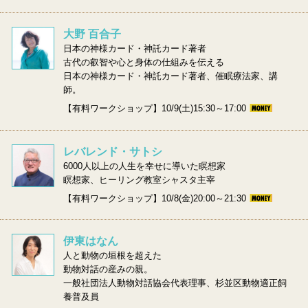
大野 百合子
日本の神様カード・神託カード著者
古代の叡智や心と身体の仕組みを伝える
日本の神様カード・神託カード著者、催眠療法家、講
師。
【有料ワークショップ】10/9(土)15:30～17:00
レバレンド・サトシ
6000人以上の人生を幸せに導いた瞑想家
瞑想家、ヒーリング教室シャスタ主宰
【有料ワークショップ】10/8(金)20:00～21:30
伊東はなん
人と動物の垣根を超えた
動物対話の産みの親。
一般社団法人動物対話協会代表理事、杉並区動物適正飼
養普及員