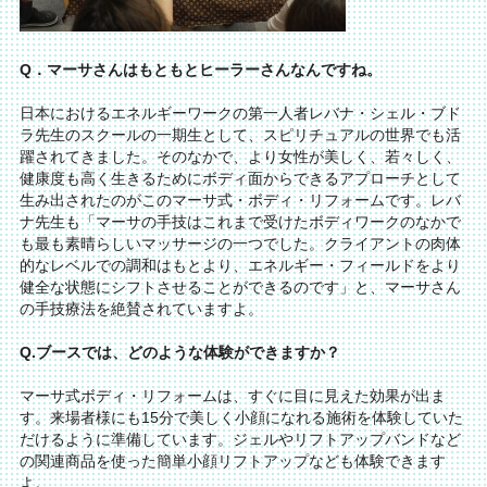
Q．マーサさんはもともとヒーラーさんなんですね。
日本におけるエネルギーワークの第一人者レバナ・シェル・ブド
ラ先生のスクールの一期生として、スピリチュアルの世界でも活
躍されてきました。そのなかで、より女性が美しく、若々しく、
健康度も高く生きるためにボディ面からできるアプローチとして
生み出されたのがこのマーサ式・ボディ・リフォームです。レバ
ナ先生も「マーサの手技はこれまで受けたボディワークのなかで
も最も素晴らしいマッサージの一つでした。クライアントの肉体
的なレベルでの調和はもとより、エネルギー・フィールドをより
健全な状態にシフトさせることができるのです」と、マーサさん
の手技療法を絶賛されていますよ。
Q.ブースでは、どのような体験ができますか？
マーサ式ボディ・リフォームは、すぐに目に見えた効果が出ま
す。来場者様にも15分で美しく小顔になれる施術を体験していた
だけるように準備しています。ジェルやリフトアップバンドなど
の関連商品を使った簡単小顔リフトアップなども体験できます
よ。