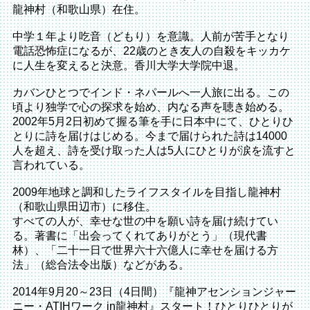
龍神村（和歌山県）在住。
中学１年より吃音（どもり）を意識。人前が苦手となり
電話恐怖症になるが、22歳のとき友人の自殺をキッカケ
に人生を変えると決意。香川大学大学院中退。
カバンひとつでインド・ネパールへ一人旅に出る。この
頃より独学で心の探求を始め、内なる声を聴き始める。
2002年5月2日初めて握る筆を手に日本中にて、ひとりひ
とりに詩を届けはじめる。今まで届けられた詩は14000
人を超え、詩を受け取った人は5人にひとりが涙を流すと
言われている。
2009年地球と調和したライフスタイルを目指し龍神村
（和歌山県田辺市）に移住。
すべての人が、幸せな世の中を願い詩を届け続けてい
る。著書に「出会ってくれてありがとう」（現代書
林）、「二十一日で世界六十六億人に幸せを届ける方
法」（総合法令出版）などがある。
2014年9月20～23日（4日間）『龍神アセンションジャー
ニー・ATIHワーク in龍神村』スタート！ひとりひとりが