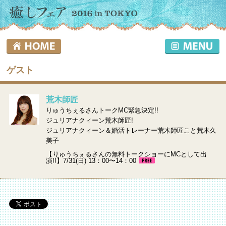
ゲスト
荒木師匠
りゅうちぇるさんトークMC緊急決定!!
ジュリアナクィーン荒木師匠!
ジュリアナクィーン＆婚活トレーナー荒木師匠こと荒木久
美子
【りゅうちぇるさんの無料トークショーにMCとして出
演!!】7/31(日) 13：00〜14：00