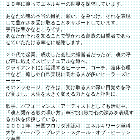
１９年に渡ってエネルギーの世界を探求しています。
あなたの魂の本当の目的、願い、をみつけ、それを表現
して豊かさを受け取ることをサポートしています。
宇宙は豊かなところです。
あなたがそれを知ることで導かれる創造の目撃者であら
せていただける幸せに感謝します。
２０代で起業。成功した会社の経営者だったが、魂の呼
び声に応えてスピリチュアルな道へ。
クライアントには活躍するヒーラー、コーチ、臨床心理
士など、癒しや自己実現に関わる人が多いヒーラーズヒ
ーラー。
そのメッセージ、存在は、受け取る人の深い目覚めを呼
び覚まし、人生を大きく変える力となると評判に。
歌手、パフォーマンス・アーティストとしても活動中。
「魂と繋がる歌の唄い方」WSでは歌で心の深みを表現す
る方法を伝授している。
２００１年 米国フロリダ州認可 エネルギワーク単科
大学 バーバラ・ブレナン・スクール・オブ・ヒーリン
グ卒業