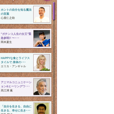
ホントの自分を知る魔法
の言葉
心屋仁之助
"ガチンコ人生の女王"緊
急参戦!! 〜･･･
岡本夏生
HAPPYな食とライフス
タイルで 身体の･･･
エリカ・アンギャル
アニマルコニュニケーシ
ョン&ヒーリングワ･･･
高江洲 薫
「自分を生きる、自由に
生きる、幸せに生き･･･