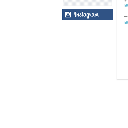
ht
一
ht