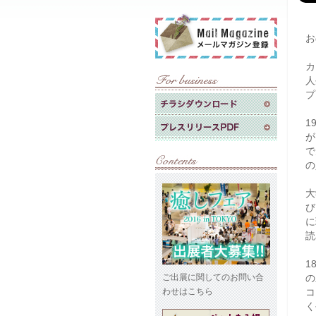
お
カ
人
プ
1
が
で
の
大
び
に
読
1
ご出展に関してのお問い合
の
わせはこちら
コ
く