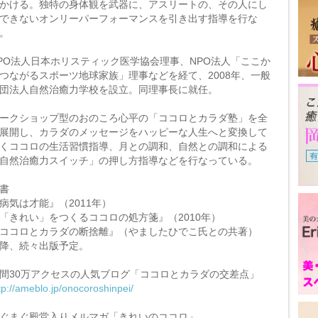
かける。独特の身体観を武器に、アスリートの、その人にし
できないオンリーパーフォーマンスを引き出す指導を行な
。
PO法人日本ホリスティック医学協会理事、NPO法人「ここか
つながるスポーツ地球家族」理事などを経て、2008年、一般
団法人自然治癒力学校を設立。同理事長に就任。
ークショップ型のおのころ心平の「ココロとカラダ塾」を全
展開し、カラダのメッセージをハッピーな人生へと変換して
くココロの生活習慣指導、月との調和、自然との調和による
自然治癒力スイッチ」の押し方指導などを行なっている。
書
病気は才能』（2011年）
「きれい」をつくるココロの処方箋』（2010年）
ココロとカラダの断捨離』（やましたひでこ氏との共著）
降、続々出版予定。
間30万アクセスの人気ブログ「ココロとカラダの交差点」
tp://ameblo.jp/onocoroshinpei/
ぐまぐ殿堂入りメルマガ「きれいのココロ」