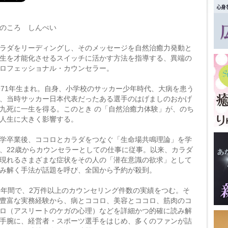
のころ しんぺい
ラダをリーディングし、そのメッセージを自然治癒力発動と
生を才能化させるスイッチに活かす方法を指導する、異端の
ロフェッショナル・カウンセラー。
971年生まれ。自身、小学校のサッカー少年時代、大病を患う
、当時サッカー日本代表だったある選手のはげましのおかげ
九死に一生を得る。このとき の「自然治癒力体験」が、のち
人生に大きく影響する。
学卒業後、ココロとカラダをつなぐ「生命場共鳴理論」を学
、22歳からカウンセラーとしての仕事に従事。以来、カラダ
現れるさまざまな症状をその人の「潜在意識の欲求」として
み解く手法が話題を呼び、全国から予約が殺到。
8年間で、2万件以上のカウンセリング件数の実績をつむ。そ
豊富な実務経験から、病とココロ、美容とココロ、筋肉のコ
ロ（アスリートのケガの心理）などを詳細かつ的確に読み解
手腕に、経営者・スポーツ選手をはじめ、多くのファンが詰