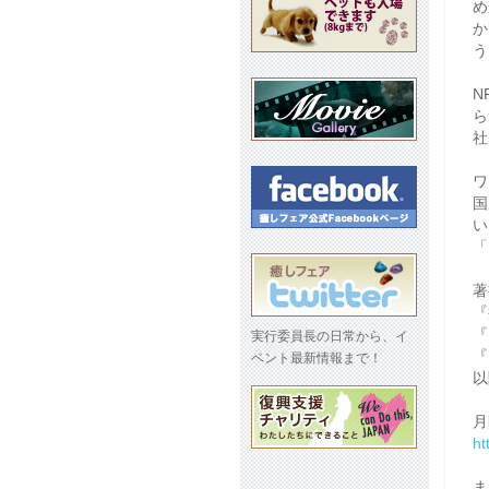
め
か
う
N
ら
社
ワ
国
い
「
著
『
『
実行委員長の日常から、イ
『
ベント最新情報まで！
以
月
ht
ま