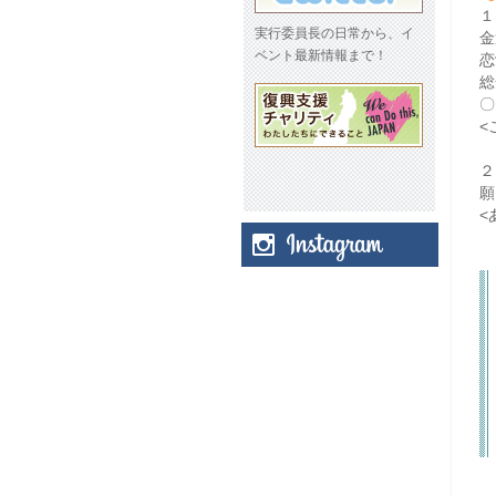
１
実行委員長の日常から、イ
金
ベント最新情報まで！
恋
総
〇
<
２
願
<