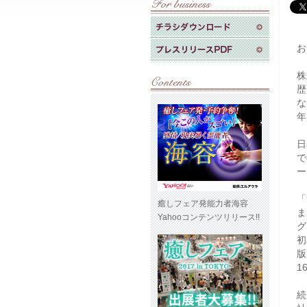
お
株
歴
な
年
日
で
ー
「
癒しフェア発能力者海容
ま
Yahooコンテンツリリース!!
グ
初
版
1
続