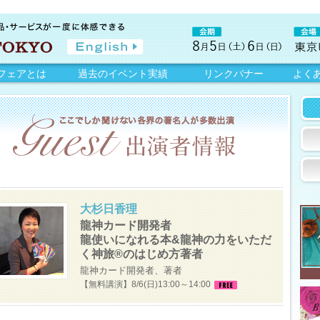
フェアとは
過去のイベント実績
リンクバナー
よく
大杉日香理
龍神カード開発者
龍使いになれる本&龍神の力をいただ
く神旅®のはじめ方著者
龍神カード開発者、著者
【無料講演】8/6(日)13:00～14:00