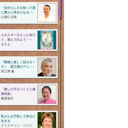
「自分らしさを知って楽
に豊かに幸せになる･･･
心屋仁之助
エネルギーをもっと知ろ
う、遊んでみよう ･･･
まさよ
「動物と楽しく話せる！
Ｄｒ．高江洲のアニ･･･
高江洲 薫
「癒しの手をつくりと健
康体操」
森美智代
乳がんを予防して幸せに
生きる
クリスティン・ペイジ