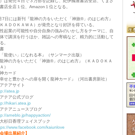
）は発売４日で３万部を記録し、紀伊國屋書店全店、くまざ
書店全店１位、Amazon１位となる。
月7日には新刊『龍神の力をいただく「神旅®」のはじめ方』
ＫＡＤＯＫＡＷＡ）が発売となり好評を得ている。
性起業の可能性や自分自身の強みのいかし方をテーマに、自
体で講演を行うほか、雑誌への寄稿など、精力的に活動して
る。
書
「龍使い」になれる本』（サンマーク出版）
龍神の力をいただく「神旅®」のはじめ方』（ＫＡＤＯＫＡ
Ａ）
神カード
幸せと豊かさへの扉を開く龍神カード』（河出書房新社）
︎アテアサイト
tp://atea.jp
︎アテア公式ブログ
tp://hikari.atea.jp
︎アテアニュースブログ
tp://ameblo.jp/happyaction/
︎大杉日香理フェイスブック
tps://www.facebook.com/kaiunlove
会場出展紹介】