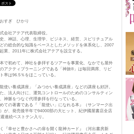
おすぎ ひかり
式会社アテア代表取締役。
史、神話、心理、生理学、ビジネス、経営、スピリチュアル
どの総合的な知識をベースとしたメソッドを体系化し、2007
起業、2011年に株式会社アテアを設立する。
本で初めて、神社を参拝するツアーを事業化、なかでも屋外
のアクティブラーニングである「神旅®」は毎回満席、リピ
ト率は96.5％をほこっている。
龍使い養成講座」「みつかい養成講座」などの講座も好評。
た、法人向けに、運気コントロールのためのコンサルティン
、神脈をつなぐ代理参拝を行なっている。
めての著書である『「龍使い」になれる本』（サンマーク出
）が、発売後半年で94000部の大ヒット、紀伊國屋書店全店
6週連続ベストテン入り。
く『幸せと豊かさへの扉を開く龍神カード』（河出書房新