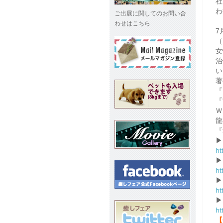
社
わ
ご出展に関してのお問い合
わせはこちら
7
（
女
治
い
著
『
『
Ｗ
龍
『
▶
ht
▶
ht
▶
ht
▶
ht
【