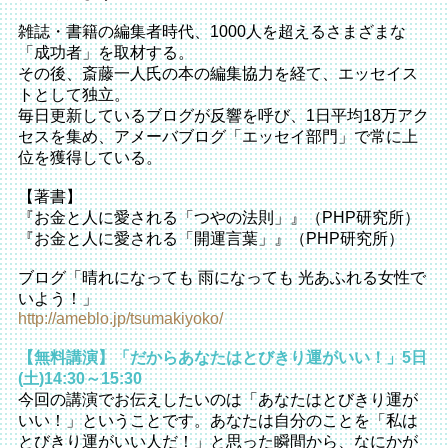
雑誌・書籍の編集者時代、1000人を超えるさまざまな
「成功者」を取材する。
その後、斎藤一人氏の本の編集協力を経て、エッセイス
トとして独立。
毎日更新しているブログが反響を呼び、1日平均18万アク
セスを集め、アメーバブログ「エッセイ部門」で常に上
位を獲得している。
【著書】
『お金と人に愛される「つやの法則」』（PHP研究所）
『お金と人に愛される「開運言葉」』（PHP研究所）
ブログ「晴れになっても 雨になっても 光あふれる女性で
いよう！」
http://ameblo.jp/tsumakiyoko/
【無料講演】「だからあなたはとびきり運がいい！」5日
(土)14:30～15:30
今回の講演でお伝えしたいのは「あなたはとびきり運が
いい！」ということです。あなたは自分のことを「私は
とびきり運がいい人だ！」と思った瞬間から、なにかが