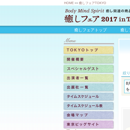
HOME
>>
癒しフェアTOKYO
癒しフェアトップ
癒し
絞
8
を