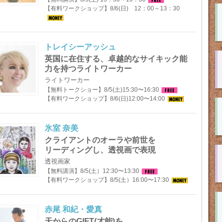
【有料ワークショップ】8/6(日) 12：00～13：30
トレイシーアッシュ
英国に在住する、卓越的なサイキック能
力を持つライトワーカー
ライトワーカー
【無料トークショー】8/5(土)15:30〜16:30
【有料ワークショップ】8/6(日)12:00〜14:00
氷室 奈美
クライアントのオーラや前世を
リーディングし、透視画で表現
透視画家
【無料講演】8/5(土）12:30〜13:30
【有料ワークショップ】8/5(土）16:00〜17:30
赤尾 和紀・愛真
天からのGIFT(才能)を