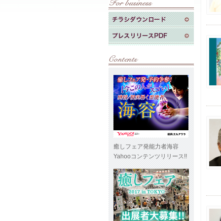
癒しフェア発能力者海容
Yahooコンテンツリリース!!