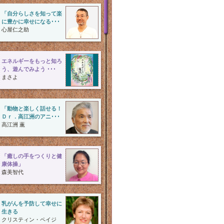
「自分らしさを知って楽
に豊かに幸せになる･･･
心屋仁之助
エネルギーをもっと知ろ
う、遊んでみよう ･･･
まさよ
「動物と楽しく話せる！
Ｄｒ．高江洲のアニ･･･
高江洲 薫
「癒しの手をつくりと健
康体操」
森美智代
乳がんを予防して幸せに
生きる
クリスティン・ペイジ