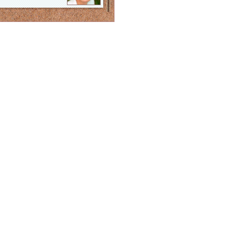
ペンデュラムで直感力を
高め、理性や科学で･･･
海容
「運命の奇跡ー革新的な
新フロンティアの到･･･
トレイシーアッシュ
『世界に一つだけの、あ
なただけが描ける透･･･
氷室 奈美
「スピリチュアルな能力
の開き方」
赤尾 和紀・愛真
「フットリーディング