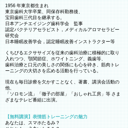
1956 年東京都生まれ
東京歯科大学卒業、同保存科勤務後、
宝田歯科三代目を継承する。
日本アンチエイジング歯科学会 監事
認定バクテリアセラピスト，メディカルアロマセラピー
研究会
日本睡眠改善学会，認定睡眠改善インストラクター等
くちびるエクササイズを従来の歯科治療に積極的に取り
入れつつ、顎関節症、ホワイトニング、義歯等、
歯科治療と口元の美しさの関係にも心を砕き、筋肉トレ
ーニングの大切さを広める活動を行っている。
現在も毎日診療を欠かすことなく、著書、講演会活動の
他、
「ソロモン流」「徹子の部屋」「おしゃれ工房」等 さま
ざまなテレビ番組に出演。
【無料講演】表情筋トレーニングの魅力
あなたは、スマホたるみ？