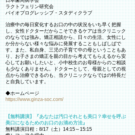
日本歯周病学会
ラクトフェリン研究会
バイオプログレッシブ・スタディクラブ
治療中の毎日変化するお口の中の状況をいち早く把握
し、女性ドクターだからこそできるケアは当クリニック
のならでは強み。矯正相談から、日々の生活、女性にし
か分からない様々な悩みに発展することもしばしばで
す。また、私自身、三児の子育て中の母ということもあ
り、お子さまの矯正を親の目から考えてもらえるから安
心してお願いしたいと、小中校生のお母様からのご相談
も少なくありません。ドクターとして、母親としての視
点から治療できるのも、当クリニックならではの特長だ
と自負しています。
◆ホームページ
https://www.ginza-soc.com/
【無料講演】『あなたは汚口それとも美口？幸せを呼ぶ
美口になるためのお口のお清め方法』
無料講演日程：8/17（土）14:15～15:15