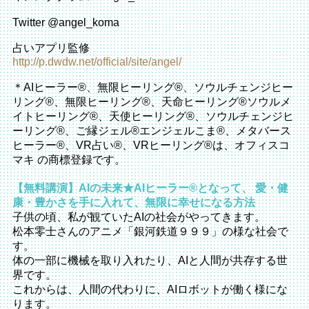
Twitter @angel_koma
占いアプリ監修
http://p.dwdw.net/official/site/angel/
＊AIヒーラー®️、無限ヒーリング®️、ソウルチェンジヒー
リング®️、無限ヒーリング®️、天命ヒーリング®️ソウルメ
イトヒーリング®️、天使ヒーリング®️、ソウルチェンジヒ
ーリング®️、ご縁ジェル®️エンジェルこま®️、メタバース
ヒーラー®️、VR占い®️、VRヒーリング®️は、オフィスコ
マキ の商標登録です。
【無料講演】AIの未来★AIヒーラー®︎となって、 愛・健
康・豊かさを手に入れて、無限に幸せになる方法
子供の頃、私が観ていたAIの社会がやってきます。
松本零士さんのアニメ「銀河鉄道９９９」の様な社会で
す。
体の一部に機械を取り入れたり、AIと人間が共存する世
界です。
これからは、人間の代わりに、AIロボットが働く様にな
ります。