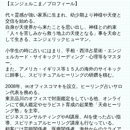
【エンジェルこま／プロフィール】
代々霊感が強い家系に生まれ、幼少期より神様や天使と
交信を始める。
自身が天使界から来たことを思い出し、神様との約束
「人々を苦しみから救う地上の天使となる」事を天命と
して生きる、エンジェリックヒューマン。
小学生の時に占いにはまり、手相・西洋占星術・エンジ
ェルカード・サイキックリーディング・心理等をマスタ
ー。
また、アメリカ・イギリス等１５人の海外のサイキック
に師事し、スピリチュアルヒーリングの研鑽を積む。
2008年、㈱オフィスコマキを設立。ヒーリング占いサロ
ン代表を務める。
東京品川のオフィスで対面鑑定をしている他、オンライ
ンにて個人鑑定やセラピスト育成の起業塾「天命ヒーリ
ング塾」を主宰。
ビジネスコンサルティングやAI講座、AIを使った占い指
導、スピリチュアルヒーリング講座も行なっている。
顧客には芸能関係者、医療関係者、海外からのクライア