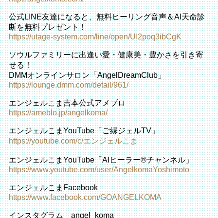
公式LINE友達になると、無料ヒーリング音声＆
AI天命診
断を無料プレゼント！
https://utage-system.com/line/open/UI2poq3ibCgK
ソウルファミリーに出逢い愛・健康美・豊かさを引き寄
せる！
DMMオンラインサロン「AngelDreamClub」
https://lounge.dmm.com/detail/961/
エンジェルこま吉本公式アメブロ
https://ameblo.jp/angelkoma/
エンジェルこまYouTube「ご縁ジェルTV」
https://youtube.com/c/エンジェルこま
エンジェルこまYouTube「AIヒーラー®️チャンネル」
https://www.youtube.com/user/AngelkomaYoshimoto
エンジェルこまFacebook
https://www.facebook.com/GOANGELKOMA
インスタグラム angel_koma