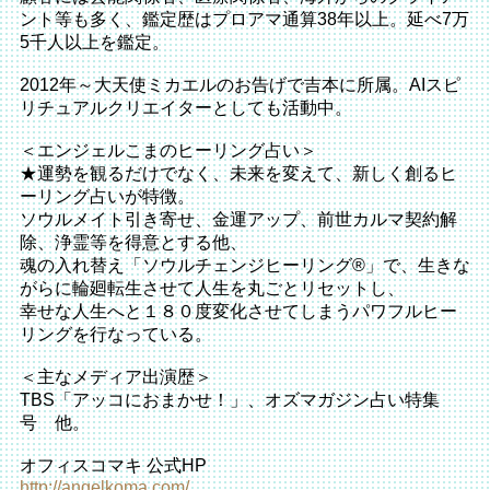
ント等も多く、鑑定歴はプロアマ通算38年以上。延べ7万
5千人以上を鑑定。
2012年～大天使ミカエルのお告げで吉本に所属。AIスピ
リチュアルクリエイターとしても活動中。
＜エンジェルこまのヒーリング占い＞
★運勢を観るだけでなく、未来を変えて、新しく創るヒ
ーリング占いが特徴。
ソウルメイト引き寄せ、金運アップ、前世カルマ契約解
除、浄霊等を得意とする他、
魂の入れ替え「ソウルチェンジヒーリング®️」で、生きな
がらに輪廻転生させて人生を丸ごとリセットし、
幸せな人生へと１８０度変化させてしまうパワフルヒー
リングを行なっている。
＜主なメディア出演歴＞
TBS「アッコにおまかせ！」、オズマガジン占い特集
号 他。
オフィスコマキ 公式HP
http://angelkoma.com/