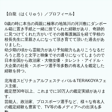
【白龍（はくりゅう）／プロフィール】
0歳の時に本当の両親に極寒の地旭川の河川敷にダンボー
ル箱に置き手紙と一緒に捨てられた経験があり、奇跡的
に見つけてくれた方がいてその後養護施設を経て学校の
校長先生に里親さんになって頂き育てて頂いた過去があ
りました。
幼少期の頃から霊能力があり予知能力もありこうなるだ
ろうと思うと文字と映像でその通りになってしまうので
日本全国から政治家・大物女優・タレント・アイドル・
大企業の社長・スポーツ選手等多数の有名人を鑑定した
経験を持つ。
北海道スピリチュアルフェスティバル＆TERAKOYAフェ
ス主催。
鑑定歴30年以上、これまでに10万人の鑑定実績がありま
す。
芸能人、政治家、プロスポーツ選手など、様々な有名人
の鑑定経験も豊富で、TV等の各メディアへの出演も多