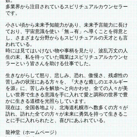
数。
多業界から注目されているスピリチュアルカウンセラー
です。
小さい頃から未来予知能力があり、未来予言能力に長け
ており、宇宙意識を使い「無→有」へ導くことを得意と
し、さまざまな分野からもスピリチュアルの天才とも言
われている。
時には見てはいけない物や事柄を見たり、波乱万丈の人
生の末、私を待っていた職業はスピリチュアルカウンセ
ラーという皆さんを助ける仕事でした。
生きながらして怒り、悲しみ、恐れ、傲慢さ、残虐性の
苦しみの状況にある方々を、『大きな癒しのエネルギー
を源』に、苦しみを解放へと向かわせ、全ての人々が美
しい世界で生きる意識を手に入れて愛と調和の世界で豊
かに生きる道標を光照らしています。
現在は、全国各地より、北海道札幌市へ数多くの方々が
訪れ、訪れた全ての方々が未来に勇気を持って生きるこ
とに手に入れられたと、喜びにあふれている。
龍神堂（ホームページ）