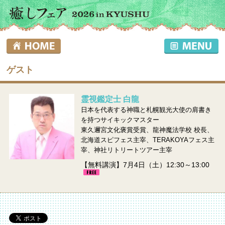
ゲスト
霊視鑑定士 白龍
日本を代表する神職と札幌観光大使の肩書き
を持つサイキックマスター
東久邇宮文化褒賞受賞、龍神魔法学校 校長、
北海道スピフェス主宰、TERAKOYAフェス主
宰、神社リトリートツアー主宰
【無料講演】7月4日（土）12:30～13:00