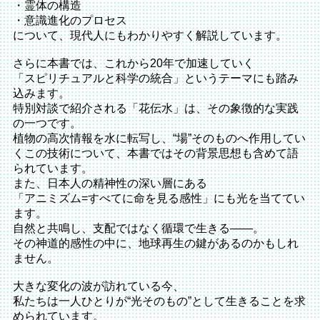
・霊体の構造
・意識進化のプロセス
について、現代人にもわかりやすく解説しています。
さらに本書では、これから20年で加速していく
「スピリチュアルと科学の統合」というテーマにも踏み
込みます。
特別対談で紹介される「花伝水」は、その象徴的な実践
の一つです。
植物の高次情報を水に転写し、“場”そのものへ作用してい
くこの技術について、本書ではその背景思想も含めて語
られています。
また、日本人の精神性の深い層にある
「アニミズム=すべてに命を見る感性」にも光を当ててい
ます。
自然と共鳴し、支配ではなく循環で生きる――。
その神道的感性の中に、地球再生の鍵があるのかもしれ
ません。
大きな変化の波が訪れている今、
私たちは一人ひとりが“光そのもの”として生きることを求
められています。