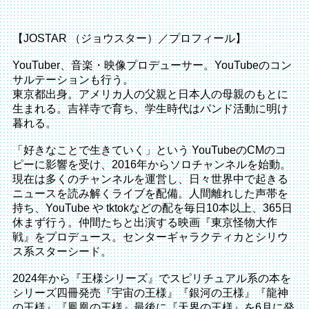
【JOSTAR （ジョウスター）／プロフィール】
YouTuber、音楽・映像プロデューサー。
YouTubeのコン
サルテーションも行う。
東京都出身。
アメリカ人の父親と日本人の母親のもとに
生まれる。
吉祥寺で育ち、学生時代はパンド活動に明け
暮れる。
「
好きなことで生きていく」という YouTubeのCMのコ
ピーに影響を受け、
2016年からソロチャンネルを始動。
現在は多くのチャンネルを運営し、
日々世界中で起きる
ニュースを読み解くライブを配備。
人間離れした声帯を
持ち、YouTube や tktokなどの配を毎日10本以上、365日
休まず行う。
仲間たちと出演する映画『東京怪物大作
戦』をプロデュース。
センターギャラクティカとシリウ
ス系スターシード。
2024年から『王様シリーズ』
でスピリチュアル系の本を
シリーズ四冊発売『宇宙の王様』『
銀河の王様』『龍神
の王様』『鳳凰の王様』最後に『天界の王様』
を6月に発