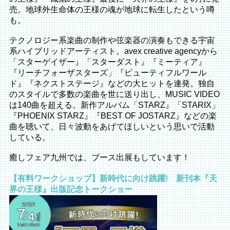
売。地球外生命体の王様の魂が地球に転生したという噂
も。
テクノロジー系楽曲の制作や弦楽器の演奏もできる宇宙
系ハイブリ
ッドアーティスト。avex creative agencyから
「スターゲイザー』「スターダスト』『
ミーティア』
『リーチフォーザスターズ」『
ビューティフルワール
ド』『ネクストステージ』
などの大ヒットを連発。
独自
のスタイルで多数の楽曲を世に送り出し、MUSIC VIDEO
は140曲を超える。新作アルバム「STARZ』「
STARIX」
『PHOENIX STARZ』『BEST OF JOSTARZ』などの楽
曲を聴いて、
日々波動をあげてほしいという思いで活動
している。
癒しフェア九州では、ブース出展もしています！
【有料ワークショップ】新時代に向け跳躍! 新刊本『天
界の王様』出版記念トークショー