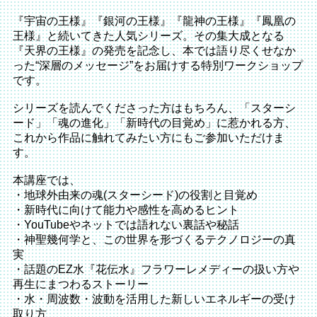
『宇宙の王様』『銀河の王様』『龍神の王様』『鳳凰の
王様』と続いてきた人気シリーズ。その集大成となる
『天界の王様』の発売を記念し、本では語り尽くせなか
った“深層のメッセージ”をお届けする特別ワークショップ
です。
シリーズを読んでくださった方はもちろん、「スターシ
ード」「魂の進化」「新時代の目覚め」に惹かれる方、
これから作品に触れてみたい方にもご参加いただけま
す。
本講座では、
・地球外由来の魂(スターシード)の役割と目覚め
・新時代に向けて能力や感性を高めるヒント
・YouTubeやネットでは語れない裏話や秘話
・神聖幾何学と、この世界を形づくるテクノロジーの真
実
・話題のEZ水『花伝水』フラワーレメディーの扱い方や
再生にまつわるストーリー
・水・周波数・波動を活用した新しいエネルギーの受け
取り方