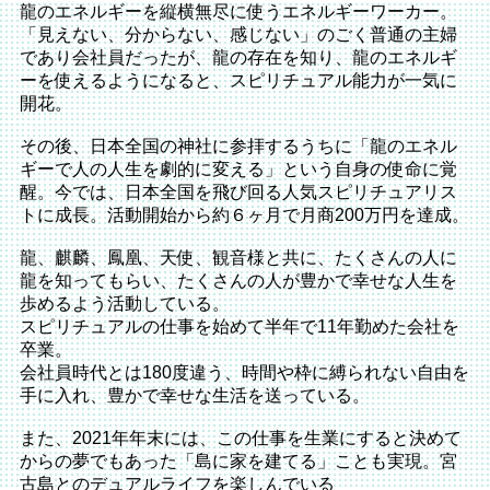
龍のエネルギーを縦横無尽に使うエネルギーワーカー。
「見えない、分からない、感じない」のごく普通の主婦
であり会社員だったが、龍の存在を知り、龍のエネルギ
ーを使えるようになると、スピリチュアル能力が一気に
開花。
その後、日本全国の神社に参拝するうちに「龍のエネル
ギーで人の人生を劇的に変える」という自身の使命に覚
醒。今では、日本全国を飛び回る人気スピリチュアリス
トに成長。活動開始から約６ヶ月で月商200万円を達成。
龍、麒麟、鳳凰、天使、観音様と共に、たくさんの人に
龍を知ってもらい、たくさんの人が豊かで幸せな人生を
歩めるよう活動している。
スピリチュアルの仕事を始めて半年で11年勤めた会社を
卒業。
会社員時代とは180度違う、時間や枠に縛られない自由を
手に入れ、豊かで幸せな生活を送っている。
また、2021年年末には、この仕事を生業にすると決めて
からの夢でもあった「島に家を建てる」ことも実現。宮
古島とのデュアルライフを楽しんでいる