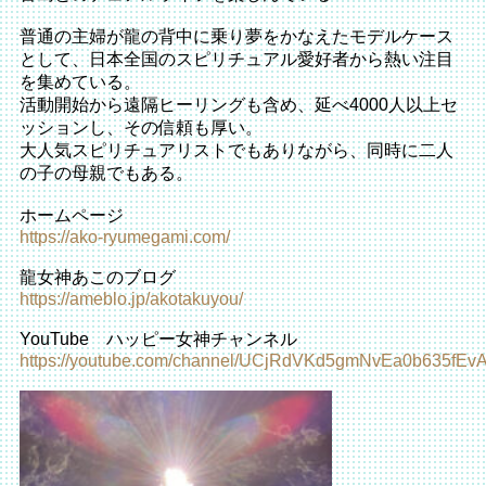
普通の主婦が龍の背中に乗り夢をかなえたモデルケース
として、日本全国のスピリチュアル愛好者から熱い注目
を集めている。
活動開始から遠隔ヒーリングも含め、延べ4000人以上セ
ッションし、その信頼も厚い。
大人気スピリチュアリストでもありながら、同時に二人
の子の母親でもある。
ホームページ
https://ako-ryumegami.com/
龍女神あこのブログ
https://ameblo.jp/akotakuyou/
YouTube ハッピー女神チャンネル
https://youtube.com/channel/UCjRdVKd5gmNvEa0b635fEv