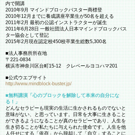
内で開講
2010年9月 マインドブロックバスター商標登
2010年12月までに養成講座卒業生が50名を超える
2011年2月 最初の公認インストラクターが誕生
2011年6月28日 一般社団法人日本マインドブロックバス
ター協会として登記
2015年2月現在認定校450校卒業生総数5,300名
■法人事務所所在地
〒221-0834
横浜市神奈川区台町15-12 クレベールヨコハマ201
■公式ウエブサイト
http://www.mindblock-buster.jp/
■無料講演「心のブロックを解除して本来の自分にな
る！」
どんなセラピーも現実の生活に生かされるものでないと
意味がない、と思っています。日常を大事に生きること
ができるようになることが真のセラピーであり、人生を
生き切ることが私たちに与えられた使命です。人生を他
人任せにする「依存」から脱却して「自立」することに