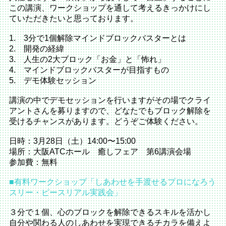
この講演、ワークショップを通して考えるきっかけにし
ていただきたいと思っております。
1. 3分で1個解除マインドブロックバスターとは
2. 開発の経緯
3. 人生の2大ブロック「お金」と「怖れ」
4. マインドブロックバスターが目指すもの
5. デモ体験セッション
講演の中でデモセッションを行いますがその場でクライ
アントさんを募りますので、どなたでもブロック解除を
受けるチャンスがあります。どうぞご体験ください。
日時：3月28日（土）14:00〜15:00
場所：大阪ATCホール 癒しフェア 第6講演会場
参加費：無料
■有料ワークショップ
「しあわせを手渡せるプロになろう
スリー・ピースリアル実践会」
３分で１個、心のブロックを解除できるスキルを活かし
自分や関わる人のしあわせを実現できるチカラを備えよ