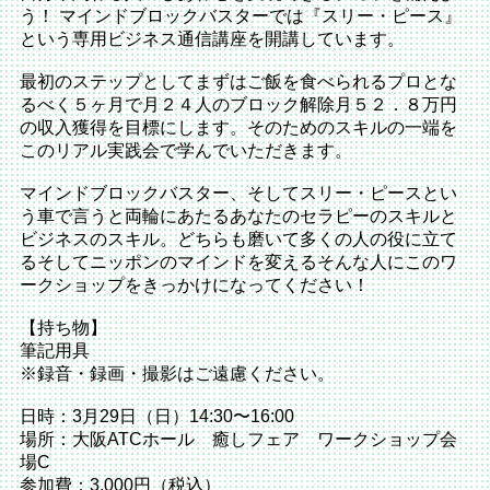
う！ マインドブロックバスターでは『スリー・ピース』
という専用ビジネス通信講座を開講しています。
最初のステップとしてまずはご飯を食べられるプロとな
るべく５ヶ月で月２４人のブロック解除月５２．８万円
の収入獲得を目標にします。そのためのスキルの一端を
このリアル実践会で学んでいただきます。
マインドブロックバスター、そしてスリー・ピースとい
う車で言うと両輪にあたるあなたのセラピーのスキルと
ビジネスのスキル。どちらも磨いて多くの人の役に立て
るそしてニッポンのマインドを変えるそんな人にこのワ
ークショップをきっかけになってください！
【持ち物】
筆記用具
※録音・録画・撮影はご遠慮ください。
日時：3月29日（日）14:30〜16:00
場所：大阪ATCホール 癒しフェア ワークショップ会
場C
参加費：3,000円（税込）