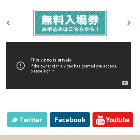
吉田真美さんの出演が決定しました!!
2016.02.17
不妊治療の世界的権威！ セントマザー産婦人科医院院長の田中先生による
無料相談会のお申し込みが受付開始となりました。一人でも多くのお悩み解
決に繋がればという田中先生のお気持ちで、今回も無料でご相談を行って下
さいます。
お申し込みご希望の方はプロフィール下に記載されておりますお問い合わせ
メールよりご連絡を下さい。
2016.02.16
様々な大型フェスティバルやライブステージの空間演出を行い、東日本大震
災をきっかけに社団法人LOVE FOR NIPPONを立ち上げて福島でも精力的な
活動を行いつづけているキャンドルアーティスト、Candle JUNE(キャンド
ル ジュン)さんの出演が決定しました!!
2016.02.08
ゆずの北川悠仁さん、女優の市川由衣さん他１００名以上のスターをデビュ
ーさせた実績を持つ”元芸能プロ社長”で”恋愛のカリスマ”、おかざきななさん
の出演が決定しました!!
2016.02.05
キレイになりたい夢を叶える！ 日本パーソナルメイク協会代表理事でパー
ソナルメイクアドバイザーの福井美余さんの出演が決定しました!!
2016.02.03
気づきのメンター＆ナマステ・ヨガ・アカデミーの創立者“JAZ(ジャズ)さ
ん”のワークショップが決定!!
世界中の生徒さんにヨガと気づきを20年以上に渡り教え続けてこられまし