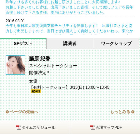
昨年よりも多くのお客様にお越し頂けましたことに大変感謝します♪
お越し下さいました皆様、出展下さいました皆様、そして癒しフェアを長年
応援し続けて下さる皆様、本当にありがとうございました。
2016.03.01
今年も東日本大震災復興支援チャリティを開催します!! 出展社皆さまと協
力して出品しますので、当日はぜひ購入して貢献してくださいねっ。東北か
らは離れていても、みんなの気持ちは届くはず!! 当日はチャリティーブー
スにてお待ちしております。
SPゲスト
講演者
ワークショップ
2016.02.24
関西を中心に活躍する人気DＪ、U.K.こと楠 雄二朗さんが藤井先生の無料講
藤原 紀香
演会にMCとして緊急参加決定!!
スペシャルトークショー
2016.02.23
開催決定!!
女優、タレント、アスリートから支持され世界からも注目されている”美と健
康の加藤式究極メソッド”を提唱者であり、運動・美容インストラクター 加
女優
藤康子さんの出演が決定しました!!
【有料トークショー】3/13(日) 13:00〜13:45
2016.02.22
癒し絵というジャンルを生み出し全国を周り「笑いと元気と感動」を心で伝
える癒し絵作家、絵描きのやすさんの出演が決定しました!! 当日は楽しく
絵描きを学べる有料ワークショップもご用意しております♪
ページの先頭へ
もっとみる
2016.02.21
メンタルブロックを高速解除!! 本来の魂の輝きを取り戻す次世代ヒーリン
グ『UE』の創始者、大原彩奨さんの出演が決定しました!!
タイムスケジュール
会場マップPDF
2016.02.19
あなたをロマンティックに愛される人生に導くビジョン心理学トレーナー、