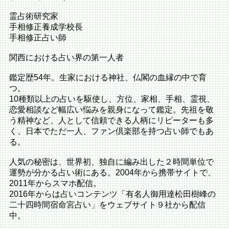
霊占術研究家
手相修正養成学校長
手相修正占い師
関西における占い界の第一人者
鑑定歴54年。生家における神社、仏閣の血縁の中で育
つ。
10種類以上の占いを駆使し、方位、家相、手相、霊視、
恋愛相談など幅広い悩みを親身になって鑑定。先祖を敬
う精神など、人として信頼できる人柄にリピーターも多
く、日本でただ一人、ファン倶楽部を持つ占い師でもあ
る。
人気の秘密は、世界初、独自に編み出した２時間単位で
運勢が分かる占い術にある。2004年から携帯サイトで、
2011年からスマホ配信。
2016年からは占いコンテンツ「有名人御用達松田樹峰の
二十四時間宿命宮占い」をウェブサイト９社から配信
中。