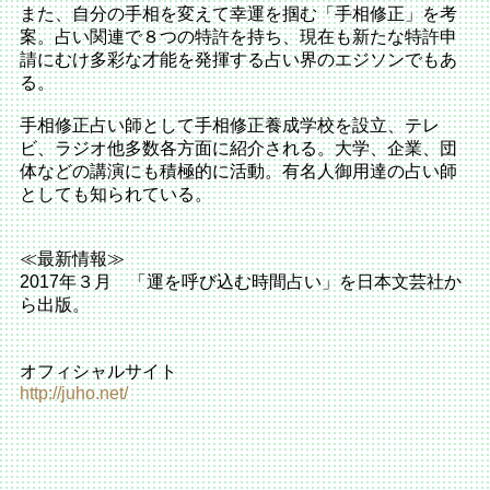
また、自分の手相を変えて幸運を掴む「手相修正」を考
案。占い関連で８つの特許を持ち、現在も新たな特許申
請にむけ多彩な才能を発揮する占い界のエジソンでもあ
る。
手相修正占い師として手相修正養成学校を設立、テレ
ビ、ラジオ他多数各方面に紹介される。大学、企業、団
体などの講演にも積極的に活動。有名人御用達の占い師
としても知られている。
≪最新情報≫
2017年３月 「運を呼び込む時間占い」を日本文芸社か
ら出版。
オフィシャルサイト
http://juho.net/