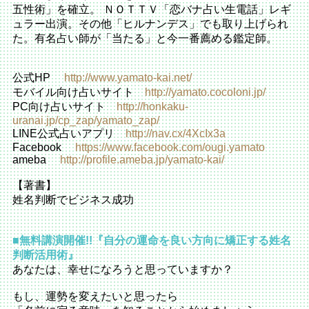
五性術」を確立。 ＮＯＴＴＶ「恋バナ占い生電話」レギ
ュラー出演。その他「ヒルナンデス」でも取り上げられ
た。有名占い師が「当たる」と今一番薦める鑑定師。
公式HP
http://www.yamato-kai.net/
モバイル向け占いサイト
http://yamato.cocoloni.jp/
PC向け占いサイト
http://honkaku-
uranai.jp/cp_zap/yamato_zap/
LINE公式占いアプリ
http://nav.cx/4XcIx3a
Facebook
https://www.facebook.com/ougi.yamato
ameba
http://profile.ameba.jp/yamato-kai/
【著書】
姓名判断でビジネス成功
■無料講演開催!!『自分の運命を良い方向に矯正する姓名
判断活用術』
あなたは、幸せになろうと思っていますか？
もし、運勢を変えたいと思ったら