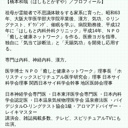
【橋本和哉（はしもとかずや）／プロフィール】
祖母が霊能者で不思議体験をする家系に育った。昭和63
年、大阪大学医学部大学院卒業後、漢方、気功、Ｏリン
グテスト、ﾀﾞｳｼﾞﾝｸﾞ、催眠を学ぶ。病院勤務後、平成12
年に「はしもと内科外科クリニック」平成14年、ＮＰＯ
「癒しと健康ネットワーク」を作る。医療ヨガを指導。
独自に「気当て診断法」と「天賜気功」を開発し応用す
る。
専門は内科、神経内科、漢方。
医学博士 ＮＰＯ「癒しと健康ネットワーク」理事長 「ホ
リスティックスピリチュアル医学研究会」理事 日本サイ
科学会理事 関西日本サイ科学会幹事 地区医師会理事
日本神経学会専門医 ・日本東洋医学会専門医 ・日本内科
学会認定医 ・日本温泉気候物理医学会 温泉療法医 ・バイ
デジタルO-リングテスト協会1級・アロマアドバイザー・
レイキマスター
講演会、雑誌掲載多数、テレビ、スピリチュアルTVにも
出演。