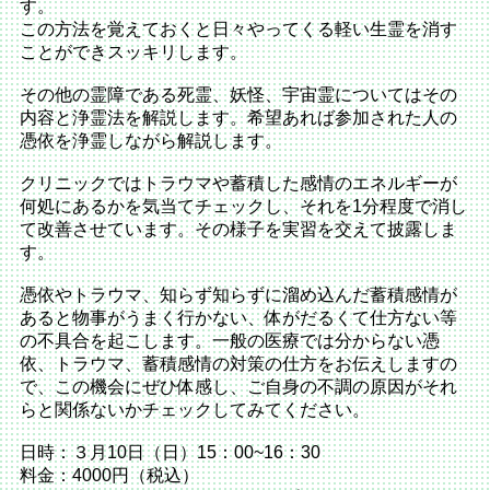
す。
この方法を覚えておくと日々やってくる軽い生霊を消す
ことができスッキリします。
その他の霊障である死霊、妖怪、宇宙霊についてはその
内容と浄霊法を解説します。希望あれば参加された人の
憑依を浄霊しながら解説します。
クリニックではトラウマや蓄積した感情のエネルギーが
何処にあるかを気当てチェックし、それを1分程度で消し
て改善させています。その様子を実習を交えて披露しま
す。
憑依やトラウマ、知らず知らずに溜め込んだ蓄積感情が
あると物事がうまく行かない、体がだるくて仕方ない等
の不具合を起こします。一般の医療では分からない憑
依、トラウマ、蓄積感情の対策の仕方をお伝えしますの
で、この機会にぜひ体感し、ご自身の不調の原因がそれ
らと関係ないかチェックしてみてください。
日時：３月10日（日）15：00~16：30
料金：4000円（税込）