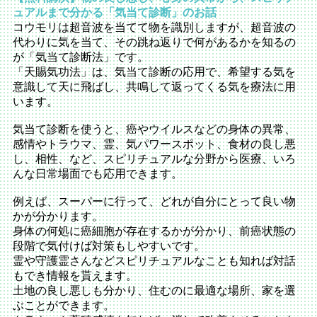
ュアルまで分かる「気当て診断」のお話
コウモリは超音波を当てて物を識別しますが、超音波の
代わりに気を当て、その跳ね返りで何があるかを知るの
が「気当て診断法」です。
「天賜気功法」は、気当て診断の応用で、希望する気を
意識して天に飛ばし、共鳴して返ってくる気を療法に用
います。
気当て診断を使うと、癌やウイルスなどの身体の異常、
感情やトラウマ、霊、気パワースポット、食材の良し悪
し、相性、など、スピリチュアルな分野から医療、いろ
んな日常場面でも応用できます。
例えば、スーパーに行って、どれが自分にとって良い物
かが分かります。
身体の何処に癌細胞が存在するかが分かり、前癌状態の
段階で気付けば対策もしやすいです。
霊や守護霊さんなどスピリチュアルなことも知れば対話
もでき情報を貰えます。
土地の良し悪しも分かり、住むのに最適な場所、家を選
ぶことができます。