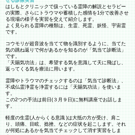
せる診療実習
はしもとクリニックで扱っている霊障の解説とセラピー
の実際、さらにトラウマや蓄積した感情を1分で改善させ
る現場の様子を実習を交えて紹介します。
よく見られる霊障の種類は、生霊、死霊、妖怪、宇宙霊
です。
コウモリが超音波を当てて物を識別するように、当てた
気の跳ね返りで何があるかを知るのが「気当て診断法」
です。
「天賜気功法」は、希望する気を意識して天に飛ばし、
返ってくる気を療法に用います。
霊障やトラウマのチェックするのは「気当て診断法」、
不成仏霊浄霊を浄霊するには「天賜気功法」を使いま
す。
この2つの手法は前日(３月９日)に無料講座でお話しま
す。
軽度の生霊(人からくる意識 )は大抵の方が受け、肩こ
り、頭痛、目眩、捻挫、などの症状を起こします。それ
が何処にあるかを気当てチェックして消す実習をしま