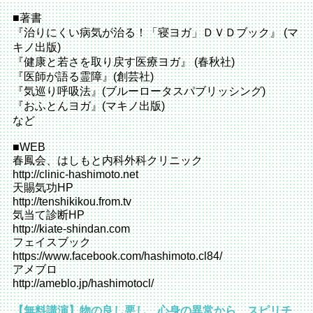
■著書
『治りにくい病気が治る！「寝ヨガ」ＤＶＤブック』 (マ
キノ出版)
『健康と若さを取り戻す医療ヨガ』 (春秋社)
『医師が語る霊障』(創芸社)
『気巡り呼吸法』(ブルーロータスパブリッシング)
『おふとんヨガ』(マキノ出版)
など
■WEB
春鳳会、はしもと内科外科クリニック
http://clinic-hashimoto.net
天賜気功HP
http://tenshikikou.from.tv
気当て診断HP
http://kiate-shindan.com
フェイスブック
https://www.facebook.com/hashimoto.cl84/
アメブロ
http://ameblo.jp/hashimotocl/
【無料講演】物の良し悪し、心身の異常から、スピリチ