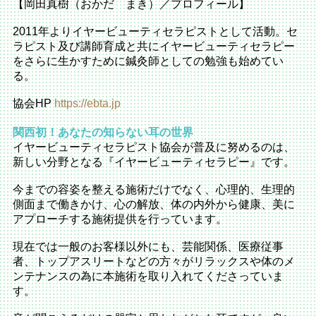
【岡田真樹（おかだ まき）／プロフィール】
2011年よりイヤービューティセラピストとして活動。
セ
ラピスト及び講師育成と共にイヤービューティセラピー
をさらに
生かすために鍼灸師としての勉強も始めてい
る。
協会HP
https://ebta.jp
関西初！あなたの知らない耳の世界
イヤービューティセラピスト協会が普及に努めるのは、
新しい分野となる『イヤービューティセラピー』です。
今までの容姿を整える施術だけでなく、心理的、生理的
側面まで働きかけ、心の解放、体の内外から健康、美に
アプローチする施術提供を行っています。
現在では一般のお客様以外にも、芸能関係、医療従事
者、トップアスリートなどの方々がリラックスや体のメ
ンテナンスの為に本施術を取り入れてくださっていま
す。