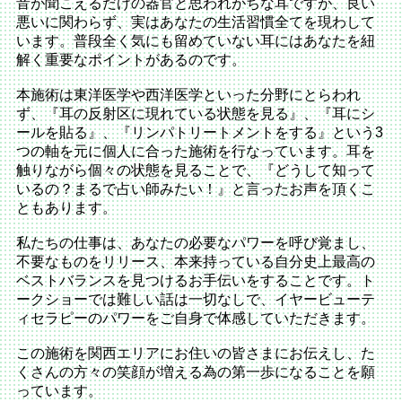
音が聞こえるだけの器官と思われがちな耳ですが、良い
悪いに関わらず、実はあなたの生活習慣全てを現わして
います。普段全く気にも留めていない耳にはあなたを紐
解く重要なポイントがあるのです。
本施術は東洋医学や西洋医学といった分野にとらわれ
ず、『耳の反射区に現れている状態を見る』、『耳にシ
ールを貼る』、『リンパトリートメントをする』という3
つの軸を元に個人に合った施術を行なっています。耳を
触りながら個々の状態を見ることで、『どうして知って
いるの？まるで占い師みたい！』と言ったお声を頂くこ
ともあります。
私たちの仕事は、あなたの必要なパワーを呼び覚まし、
不要なものをリリース、本来持っている自分史上最高の
ベストバランスを見つけるお手伝いをすることです。ト
ークショーでは難しい話は一切なしで、イヤービューテ
ィセラピーのパワーをご自身で体感していただきます。
この施術を関西エリアにお住いの皆さまにお伝えし、た
くさんの方々の笑顔が増える為の第一歩になることを願
っています。