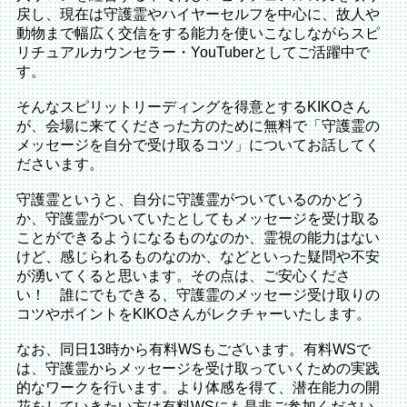
戻し、現在は守護霊やハイヤーセルフを中心に、故人や
動物まで幅広く交信をする能力を使いこなしながらスピ
リチュアルカウンセラー・YouTuberとしてご活躍中で
す。
そんなスピリットリーディングを得意とするKIKOさん
が、会場に来てくださった方のために無料で「守護霊の
メッセージを自分で受け取るコツ」についてお話してく
ださいます。
守護霊というと、自分に守護霊がついているのかどう
か、守護霊がついていたとしてもメッセージを受け取る
ことができるようになるものなのか、霊視の能力はない
けど、感じられるものなのか、などといった疑問や不安
が湧いてくると思います。その点は、ご安心くださ
い！ 誰にでもできる、守護霊のメッセージ受け取りの
コツやポイントをKIKOさんがレクチャーいたします。
なお、同日13時から有料WSもございます。有料WSで
は、守護霊からメッセージを受け取っていくための実践
的なワークを行います。より体感を得て、潜在能力の開
花をしていきたい方は有料WSにも是非ご参加ください