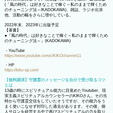
(「風の時代」は好きなことで稼ぐ～私のままで輝くため
のチューニング法～/KADOKAWA)、雑誌、ラジオ出演
他、活動の幅をさらに増やしている。
2022年末、2023年に出版予定
【著書】
●『風の時代」は好きなことで稼ぐ～私のままで輝くため
のチューニング法～』(KADOKAWA)
・YouTube
https://www.youtube.com/c/KIKO
channel11
・HP
https://kiko-sp.com/
【無料講演】守護霊のメッセージを自分で受け取るコツ
とは
13歳の時にスピリチュアル能力に目覚めたYoutuber、現
実主義スピリチュアルカウンセラーのKIKOさん。その当
時から守護霊交信をしていたそうですが、その能力をう
まく使いこなせず封印した過去があります。その後、個
人サロンを経営する中で再びスピリチュアルの力を取り