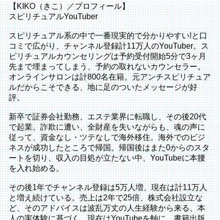
【KIKO（きこ）／プロフィール】
スピリチュアルYouTuber
スピリチュアル系の中で一番現実的で分かりやすい!と口
コミで広がり、チャンネル登録計11万人のYouTuber。ス
ピリチュアルカウンセリングは予約受付開始5分で3ヶ月
先まで埋まってしまう、予約の取れないカウンセラー。
オンラインサロンは計800名在籍。元アンチスピリチュア
ルだからこそできる、地に足のついたメッセージが好
評。
新卒で証券会社勤務、エステ業界に転職し、その後20代
で起業。詐欺に遭い、全財産を失いながらも、魂の声に
従って、資金なし・ツテなしで海外移住。海外でのビジ
ネスが成功したところで帰国。帰国後はまた0からのスタ
ートを切り、収入の目処が立たない中、YouTubeに本腰
を入れ始める。
その後1年でチャンネル登録は5万人増、現在は計11万人
と増え続けている。売上は2年で25倍、株式会社設立な
ど、そのアドバイスは波乱万丈の人生経験から来る、本
人の実体験に基づく。現在はYouTubeを軸に、書籍出版