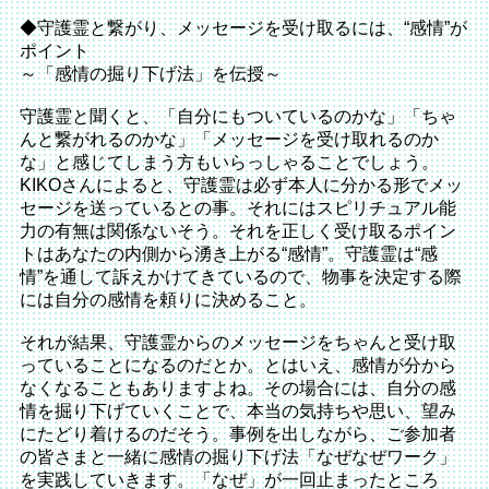
◆守護霊と繋がり、メッセージを受け取るには、“感情”が
ポイント
～「感情の掘り下げ法」を伝授～
守護霊と聞くと、「自分にもついているのかな」「ちゃ
んと繋がれるのかな」「メッセージを受け取れるのか
な」と感じてしまう方もいらっしゃることでしょう。
KIKOさんによると、守護霊は必ず本人に分かる形でメッ
セージを送っているとの事。それにはスピリチュアル能
力の有無は関係ないそう。それを正しく受け取るポイン
トはあなたの内側から湧き上がる“感情”。守護霊は“感
情”を通して訴えかけてきているので、物事を決定する際
には自分の感情を頼りに決めること。
それが結果、守護霊からのメッセージをちゃんと受け取
っていることになるのだとか。とはいえ、感情が分から
なくなることもありますよね。その場合には、自分の感
情を掘り下げていくことで、本当の気持ちや思い、望み
にたどり着けるのだそう。事例を出しながら、ご参加者
の皆さまと一緒に感情の掘り下げ法「なぜなぜワーク」
を実践していきます。「なぜ」が一回止まったところ