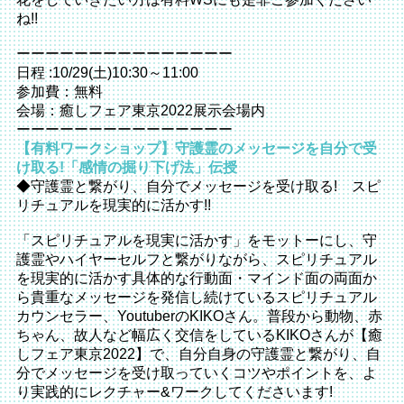
ね!!
ーーーーーーーーーーーーーーー
日程 :10/29(土)10:30～11:00
参加費：無料
会場：癒しフェア東京2022展示会場内
ーーーーーーーーーーーーーーー
【有料ワークショップ】守護霊のメッセージを自分で受
け取る!「感情の掘り下げ法」伝授
◆守護霊と繋がり、自分でメッセージを受け取る! スピ
リチュアルを現実的に活かす!!
「スピリチュアルを現実に活かす」をモットーにし、守
護霊やハイヤーセルフと繋がりながら、スピリチュアル
を現実的に活かす具体的な行動面・マインド面の両面か
ら貴重なメッセージを発信し続けているスピリチュアル
カウンセラー、YoutuberのKIKOさん。普段から動物、赤
ちゃん、故人など幅広く交信をしているKIKOさんが【癒
しフェア東京2022】で、自分自身の守護霊と繋がり、自
分でメッセージを受け取っていくコツやポイントを、よ
り実践的にレクチャー&ワークしてくださいます!