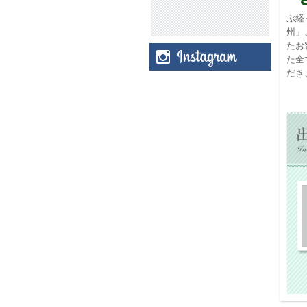
ン」
ぶ経
州」
2019
たお
た全
10
だき
ヘル
した
2019
英国
決定
2019
「ボ
ョッ
2019
動物
ん』 
2019
ファ