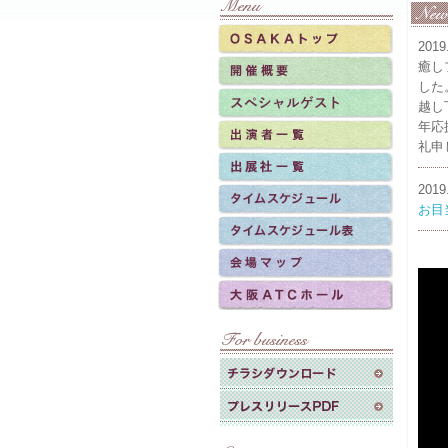
2019
癒しフ
した
越し
年応
礼申
2019
お目
2019
穴口
会場
2019
講演
2019
トゥ
ット