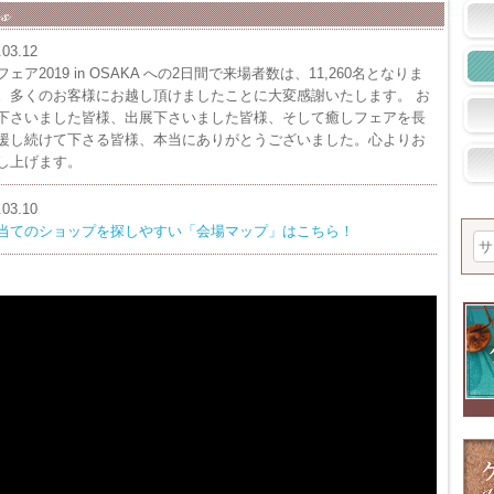
.03.12
ェア2019 in OSAKA への2日間で来場者数は、11,260名となりま
。多くのお客様にお越し頂けましたことに大変感謝いたします。 お
下さいました皆様、出展下さいました皆様、そして癒しフェアを長
援し続けて下さる皆様、本当にありがとうございました。心よりお
し上げます。
.03.10
当てのショップを探しやすい「会場マップ」はこちら！
.03.10
恵子さん×すみれちゃんのトークショーはATCホール地下【第１講演
】に会場が変更になりました
.03.08
＆ワークショップ「タイムスケジュール」はこちら！
.03.08
ルク・イェシ・リンポチェの来日中止により、シアトルと会場をネ
で結んでのオンライン講話に変更になりました