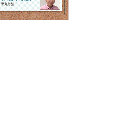
黒丸尊治
望みを引き寄せる方法＆
セルフメディケーシ･･･
望月俊孝
人にもお金にも運にもモ
テる方法
長倉顕太×築山知美
変わりたい!変容したい!
方にオススメ!ボ･･･
ジェームスワンレス
あなたに安らぎとご縁を
ひきよせる ハッ･･･
山本えり