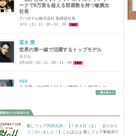
の「TAKAKO」さんの講演詳細が決定しました！
ークで8万室を超える部屋数を持つ敏腕女
社長
.02.09
アパホテル株式会社 取締役社長
調和を人々に伝えるビジョナリーリーダー「ヤンタラジロー」さん
３/９（土）11：30～12：30
演が決定致しました!!
.01.29
冨永 愛
11年から８年ぶりに世界で活躍するトップモデル「冨永 愛」さんの出
世界の第一線で活躍するトップモデル
決定しました！
モデル
3月10日（日）11：00～11：40
.01.24
を愛し、日本女性をヒーリングして10数年、植物療法士「シャルロ
・ムトロ」さんの出演が決定しました！
aya
生徒数が30万人以上！芸能人も崇拝のヨ
.01.24
ガクリエイター
フルエンス誌のトップ100に選ばれた「ダニー・クルシガラさん」の
ヨガクリエイター／Syaraaya代官山主宰
が決定しました！
【無料パフォーマンス】3/10（日）13:00～13:30
【有料ワークショップ】3/10（日）14:00～15:10
.01.17
癒しフェア2026九州：【７月４日（土） ありがと
うございました！】
こんばんは 癒しフェア事務局で
ウッドセレブから厚い信頼を得る人生コーチ「ゲーリー・クィー