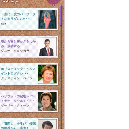
一生に一度のパーフェク
トなカラダに♪ 出･･･
aya
魂から富と豊かさをつか
み、成功する
ダニー・クルシガラ
ホリスティック・ヘルス
イントロダクシ･･･
クリスティン・ペイジ
ハリウッドの秘密～パー
トナー・ソウルメイ･･･
ゲーリー・クィーン
「質問力」を学び、傾聴
や共感から一歩進ん･･･