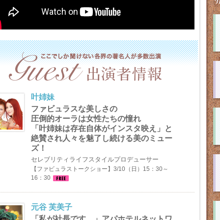
.03.08
ー・クルシガラ氏×穴口恵子さん×本郷綜海さんトークショー開催決
.03.04
末開催！有料workshopのネット受付は、3月7日（木曜）15時までで
叶姉妹
.03.04
入場券のお申し込みは3月5日（火曜）18時に締め切ります！
ファビュラスな美しさの
圧倒的オーラは女性たちの憧れ
「叶姉妹は存在自体がインスタ映え」と
.02.23
絶賛され人々を魅了し続ける美のミュー
会主宰、占い歴54年「松田樹峰」さんの出演が決定致しました！
ズ！
セレブリティライフスタイルプロデューサー
.02.17
【ファビュラストークショー】3/10（日）15：30～
くりの服や雑貨が即完売する超人気のハンドメイド作家「中尾亜由
16：30
さんの講演詳細が決定しました！
.02.13
元谷 芙美子
美の魔法使い ”と呼ばれる“ 愛されメイク ”の巨匠、ビューティクリエイ
「私が社長です。」アパホテルネットワ