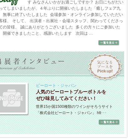
す みなさんいかがお過ごしですか？ お日にちがだい
の出演が決定しました！
ダニー・クルシガラ×穴口恵子×本郷綜海
ってしまいましたが、４年ぶりに開催いたしました「癒しフェア九
癒しフェアならではの夢の顔合わせが実
、無事に終了いたしました 会場参加・オンライン参加していただい
.01.17
現！サクセスストーリーを歩む3名による
客様、 そして、 出演者・出展社・会場スタッフ、関わってくださっ
トークショー
ての皆様、 誠にありがとうございました 多くの方々にご参加いた
0万部のベストセラー『チャクラ～癒しへの道』著者でホリスティック
エグゼクティブ& サクセ スコーチング×スピリアル
、開催できましたこと、感謝いたします 次回は …
スの第一人者「クリスティン・ペイジ」医学博士の出演が決定しま
ライ フ提唱者×起業家＆ヒーラー
！
【無料講演】3月９日（土）13:45～15:00
.01.17
大人気ミディアム『キース・ビーハン』氏のワークショップ詳細が
ダニー・クルシガラ
しました!!
アメリカでNo.1のSuccess Coach
Jack Canfieldとの共著「Road to
.01.16
Success」はベストセラー
ピーロート・ジャパン
イジャータロット」作者「ジェームス・ワンレス」博士のワークシ
ベストセラー作家、起業家
人気のピーロートブルーボトルを
プ詳細が決定しました！
【無料コラボトークショー】3月９日（土）13:45～
ぜひ味見してみてください！
15:00
.01.16
世界15か国1500種類のワインがそろうサイト
【無料講演】3月９日（土）15：30～16：30
達と意思の疎通を図る、アニマルコミュニケーター『嵯峨あいらさ
「株式会社ピーロート・ジャパン」 htt･･･
【有料ワークショップ】3月10日（日）12：00～14：
癒しフェア2019 in OSAKA 出演決定しました!!
00
【個人セッション】３月8日（金）、10日（日）
.01.09
ビラスな美しさの圧倒的オーラは女性たちの憧れ。セレブリティラ