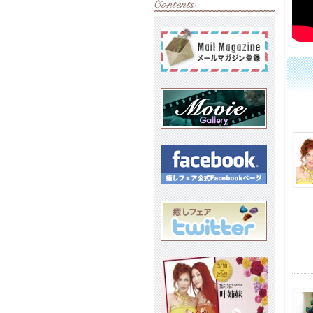
2019
ダニ
定！
2019
今週
す！
2019
無料
2019
松樹
2019
てづ
美」
2019
“ 