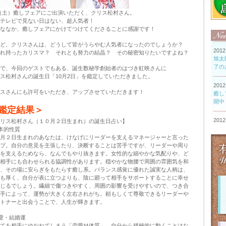
4（土）癒しフェアにご出演いただく、クリス松村さん。
テレビで見ない日はない、超人気者！
忙ななか、癒しフェアにかけてつけてくださることに感謝です！
ど、クリスさんは、どうして皆がうらやむ人気者になったのでしょうか？
れ持ったカリスマ？ それとも努力の結晶？ その秘密知りたいですよね？
で、今回のゲストでもある、誕生数秘学創始者のはづき虹映さんに
ス松村さんの誕生日「10月2日」を鑑定していただきました。
スさんにも許可をいただき、アップさせていただきます！
鑑定結果＞
リス松村さん（１０月２日生まれ）の誕生日占い】
本的性質
月２日生まれのあなたは、けなげにリーダーを支えるマネージャーと言った
プ。自分の意見を主張したり、決断することは苦手ですが、リーダーや周り
を支えるためなら、なんでもやり抜きます。女性的な細やかな気配りや、ど
相手にも合わせられる協調性があります。穏やかな物腰で周囲の雰囲気を和
、その場に安らぎをもたらす癒し系。バランス感覚に優れた誠実な人柄は、
も厚く、自分が表に立つよりも、陰に廻って相手をサポートすることに幸せ
じるでしょう。繊細で傷つきやすく、周囲の影響を受けやすいので、つき合
手によって、運勢が大きく左右されがち。頼もしくて尊敬できるリーダーや
トナーと出会うことで、人生が輝きます。
愛・結婚運
てを相手にゆだねてしまう「恋愛Ｍ体質」。自分から積極的に動くことはな