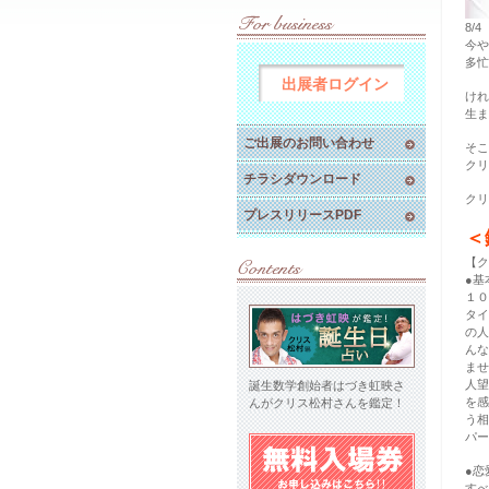
8/
今や
多
出展者ログイン
けれ
生ま
ご出展のお問い合わせ
そこ
クリ
チラシダウンロード
クリ
プレスリリースPDF
＜
【ク
●基
１０
タイ
の人
んな
ませ
人望
誕生数学創始者はづき虹映さ
を感
んがクリス松村さんを鑑定！
う相
パー
●恋
すべ