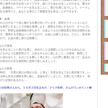
常に相手の出方を待つタイプです。誰にでも合わせることのできる、愛され
。結婚後も、パートナーを支えることに、喜びを感じるでしょう。リードし
れる相手だと、あなたも安心して家庭生活を送ることができます。
事・金運
の人のサポート役に徹する仕事が向いています。美容やファッションなど、
を相手にすることで才能を発揮します。調和を大切にするので、チームプレ
ＯＫ。堅実な金銭感覚の持ち主で、お金よりも心の満足度を求める傾向があ
す。運用する才能はバッチリなので、お金には困りません。ただし、貢ぎ体
ので、お金の貸し借りは慎重に。
なたの使命
を支えることに喜びを感じ、自分のことは後廻しになりがちなあなたは、
どものような無邪気さで、人生を大らかに楽しむこと」が使命。無理して、
に合わせたり、ものごとを難しく考えずに、心の声に素直に従って、あるが
の自分の人生を無邪気に笑顔で楽しみましょう。
なたの前世
時代、「主君の喜びが我が人生」と考え、主君を支えてきた影武者です。い
る時も自分の感情を押し殺し、忠誠を尽くしました。主君になり変わり、命
げた記憶があるかも…。
づき虹映さんから、１０月２日生まれの「クリス松村」さんのワンポイント解