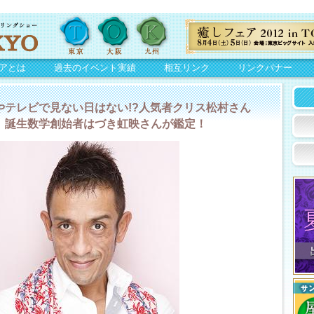
アとは
過去のイベント実績
相互リンク
リンクバナー
やテレビで見ない日はない!?人気者クリス松村さん
、誕生数学創始者はづき虹映さんが鑑定！