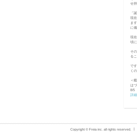
せ持
「誕
現在
ます
に備
現在
頃に
その
るこ
です
くの
＜鑑
はづ
8/
詳細
Copyright © Freia inc. all rights reserved.