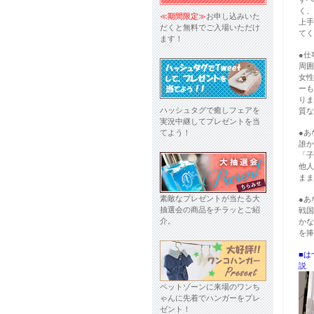
く、
≪期間限定≫
お申し込みいた
上手
だくと無料でご入場いただけ
てく
ます！
●仕
周囲
女性
ーも
りま
ハッシュタグで癒しフェアを
質な
実況中継してプレゼントを当
てよう！
●あ
誰か
「子
他人
まま
素敵なプレゼントが当たる大
●あ
抽選会の商品をチラッとご紹
戦国
介。
かな
を捧
■は
説
ペットゾーンに来場のワンち
ゃんに先着でハンガーをプレ
ゼント！