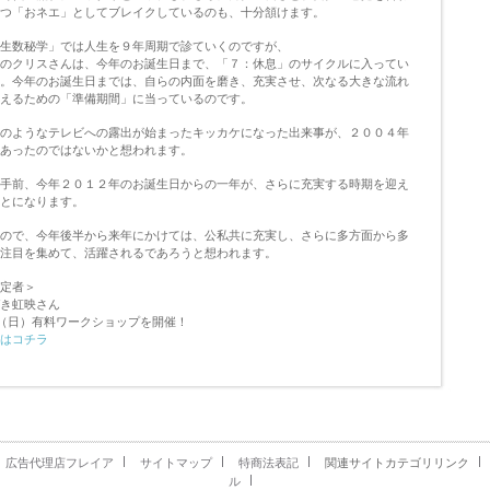
つ「おネエ」としてブレイクしているのも、十分頷けます。
生数秘学」では人生を９年周期で診ていくのですが、
のクリスさんは、今年のお誕生日まで、「７：休息」のサイクルに入ってい
。今年のお誕生日までは、自らの内面を磨き、充実させ、次なる大きな流れ
えるための「準備期間」に当っているのです。
のようなテレビへの露出が始まったキッカケになった出来事が、２００４年
あったのではないかと想われます。
手前、今年２０１２年のお誕生日からの一年が、さらに充実する時期を迎え
とになります。
ので、今年後半から来年にかけては、公私共に充実し、さらに多方面から多
注目を集めて、活躍されるであろうと想われます。
定者＞
き虹映さん
5 （日）有料ワークショップを開催！
はコチラ
広告代理店フレイア
サイトマップ
特商法表記
関連サイトカテゴリリンク
ル