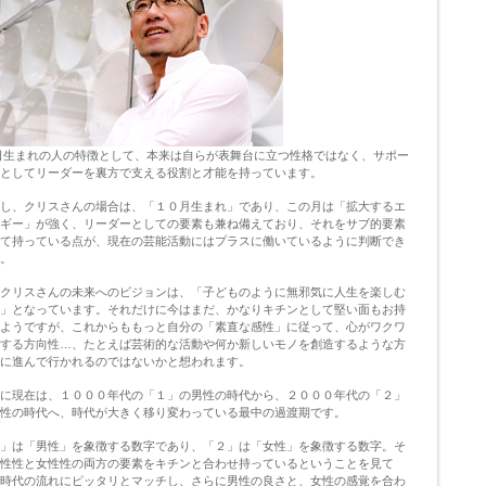
日生まれの人の特徴として、本来は自らが表舞台に立つ性格ではなく、サポー
ーとしてリーダーを裏方で支える役割と才能を持っています。
し、クリスさんの場合は、「１０月生まれ」であり、この月は「拡大するエ
ギー」が強く、リーダーとしての要素も兼ね備えており、それをサブ的要素
て持っている点が、現在の芸能活動にはプラスに働いているように判断でき
。
クリスさんの未来へのビジョンは、「子どものように無邪気に人生を楽しむ
」となっています。それだけに今はまだ、かなりキチンとして堅い面もお持
ようですが、これからももっと自分の「素直な感性」に従って、心がワクワ
する方向性…、たとえば芸術的な活動や何か新しいモノを創造するような方
に進んで行かれるのではないかと想われます。
に現在は、１０００年代の「１」の男性の時代から、２０００年代の「２」
性の時代へ、時代が大きく移り変わっている最中の過渡期です。
」は「男性」を象徴する数字であり、「２」は「女性」を象徴する数字。そ
性性と女性性の両方の要素をキチンと合わせ持っているということを見て
時代の流れにピッタリとマッチし、さらに男性の良さと、女性の感覚を合わ