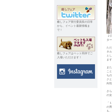
癒しフェア実行委員長の日常
から、イベント最新情報ま
で！
２
タ
ただ
ネル
癒しフェアはペット同伴でご
とし
入場いただけます！
ます
また
こと
ちの
クと
向性
さら
の女
「１
の男
も、