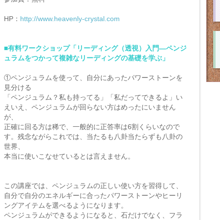
HP：
http://www.heavenly-crystal.com
■有料ワークショップ「リーディング（透視）入門―ペンジ
ュラムをつかって複雑なリーディングの基礎を学ぶ」
①ペンジュラムを使って、自分にあったパワーストーンを
見分ける
「ペンジュラム？私も持ってる」「私だってできるよ」い
えいえ、ペンジュラムが回らない方はめったにいません
が、
正確に回る方は稀で、一般的に正答率は6割くらいなので
す。残念ながらこれでは、当たるも八卦当たらずも八卦の
世界、
本当に使いこなせているとは言えません。
この講座では、ペンジュラムの正しい使い方を習得して、
自分で自分のエネルギーに合ったパワーストーンやヒーリ
ングアイテムを選べるようになります。
ペンジュラムができるようになると、石だけでなく、フラ