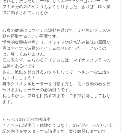
それを手放したら、一瞬にして第2チャクラはパワーアッ
プ！全身の気のめぐりもよくなりました。きけば、時々腰
痛に悩まされていたとか……
心身の健康にはマイナス波動を避けて、より強いプラス波
動を摂取することが重要です。
慢性的な頭痛や肩こり、イライラや落ち込み気味の原因が
実はマイナス波動のアイテムのせいだった・・というの
は、珍しくありません。
石に限らず、あらゆるアイテムには、マイナスとプラスの
波動があるのです。
さあ、波動を見分ける力をやしなって、ヘルシーな生活を
おくりましょう！
将来クリスタルヒーラーを目指す方も、良い波動の石を見
分ける力はヒーラーの必須能力です。
初心者から、プロを目指す方まで、ご参加お待ちしており
ます。
たっぷり3時間の本格講座
＊こちらは説明会・体験会ではなく、3時間でしっかりと上
記の内容をマスターする講座です。実技練習しますので、