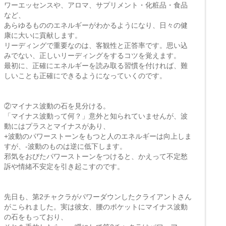
ワーエッセンスや、アロマ、サプリメント・化粧品・食品
など、
あらゆるもののエネルギーがわかるようになり、日々の健
康に大いに貢献します。
リーディングで重要なのは、客観性と正答率です。思い込
みでない、正しいリーディングをするコツを覚えます。
最初に、正確にエネルギーを読み取る習慣を付ければ、難
しいことも正確にできるようになっていくのです。
②マイナス波動の石を見分ける。
「マイナス波動って何？」意外と知られていませんが、波
動にはプラスとマイナスがあり、
+波動のパワーストーンをもつと人のエネルギーは向上しま
すが、-波動のものは逆に低下します。
邪気をおびたパワーストーンをつけると、かえって不定愁
訴や情緒不安定を引き起こすのです。
先日も、第2チャクラがパワーダウンしたクライアントさん
がこられました。実は彼女、腰のポケットにマイナス波動
の石をもっており、