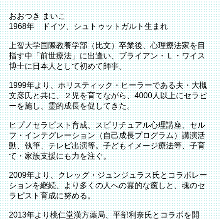
おおつき まいこ
1968年 ドイツ、シュトゥットガルト生まれ
上智大学国際教養学部（比文）卒業後、心理療法家を目
指す中「前世療法」に出逢い、
ブライアン・Ｌ・ワイス
博士に日本人として初めて師事。
1999年より、ホリスティック・ヒーラーである夫・
大槻
文彦
氏と共に、２児を育てながら、4000人以上にセラピ
ーを施し、霊的成長を促してきた。
ヒプノセラピスト育成、スピリチュアル心理講座、セル
フ・インテグレーション（自己成長プログラム）講演活
動、執筆、テレビ出演等。子どもイメージ療法等、子育
て・家族支援にも力を注ぐ。
2009年より、
クレッグ・ジュンジュラス
氏とコラボレー
ションを継続、より多くの人への霊的な癒しと、魂のセ
ラピスト育成に努める。
2013年より桃仁堂漢方薬局、平部利奈氏とコラボを開