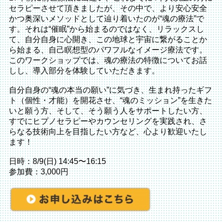
セラピーさせて頂きましたが、その中で、より安心安全
かつ奥深いメソッドとして辿り着いたのが“魂の療法”で
す。それは“催眠”から始まるのではなく、リラックスし
て、自分自身に心開き、この地球と宇宙に繋がることか
ら始まる、自己瞑想型のパワフルなイメージ療法です。
このワークショップでは、魂の療法の特徴についてお話
しし、導入部分を体験していただきます。
自分自身の“魂の本当の願い”に気づき、生まれ持ったギフ
ト（個性・才能）を開花させ、“魂のミッション”を生きた
いと願う方、そして、そう願う人をサポートしたい方、
すでにヒプノセラピーやカウンセリングを実践され、さ
らなる技術向上を目指したい方など、心より歓迎いたし
ます！
日時：8/9(日) 14:45〜16:15
参加費：3,000円