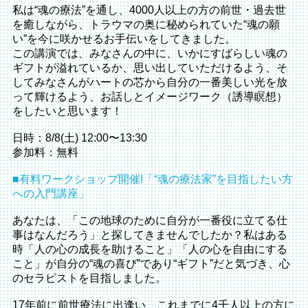
私は“魂の療法”を通し、4000人以上の方の前世・過去世
を癒しながら、トラウマの奥に秘められていた“魂の願
い”を今に咲かせるお手伝いをしてきました。
この講演では、みなさんの中に、いかにすばらしい魂の
ギフトが溢れているか、思い出していただけるよう、そ
してみなさんがハートの芯から自分の一番美しい光を放
って輝けるよう、お話しとイメージワーク（誘導瞑想）
をしたいと思います！
日時：8/8(土) 12:00〜13:30
参加料：無料
■有料ワークショップ開催!「“魂の療法家”を目指したい方
への入門講座」
あなたは、「この地球のために自分が一番役に立てる仕
事はなんだろう」と探してきませんでしたか？私はある
時「人の心の成長を助けること」「人の心を自由にする
こと」が自分の“魂の喜び”であり“ギフト”だと気づき、心
のセラピストを目指しました。
17年前に前世療法に出逢い、これまでに4千人以上の方に