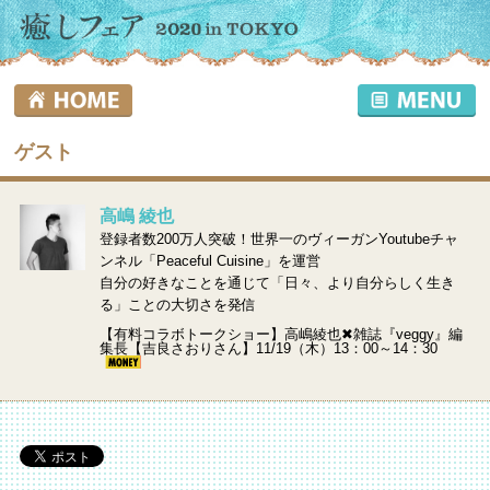
ゲスト
高嶋 綾也
登録者数200万人突破！世界一のヴィーガンYoutubeチャ
ンネル「Peaceful Cuisine」を運営
自分の好きなことを通じて「日々、より自分らしく生き
る」ことの大切さを発信
【有料コラボトークショー】高嶋綾也✖雑誌『veggy』編
集長【吉良さおりさん】11/19（木）13：00～14：30