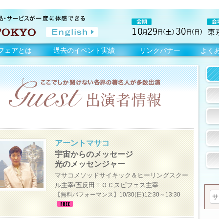
フェアとは
過去のイベント実績
リンクバナー
よく
アーントマサコ
宇宙からのメッセージ
光のメッセンジャー
マサコメソッドサイキック＆ヒーリングスクー
ル主宰/五反田ＴＯＣスピフェス主宰
【無料パフォーマンス】10/30(日)12:30～13:30