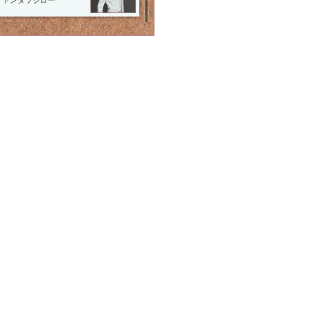
自分で出来る!外反母
趾・浮き指を改善し
て･･･
笠原 巖
種市孝
自分自神覚醒 ! !「hotei
さん」金･･･
望月彩楓(自分大好きも
っちー)
ソウルメディスン- 痛み
と苦しみ
トレイシー・アッシュ
「光の王冠」 クリアリ