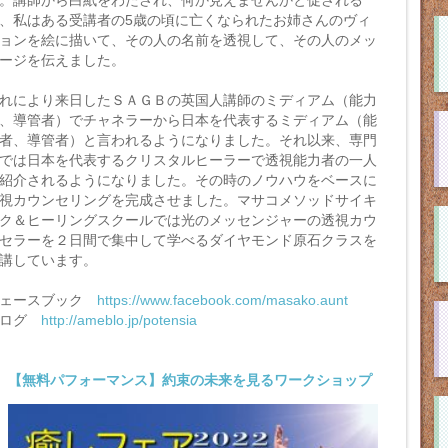
。講師から白紙をわたされ、何か見えませんかと促される
、私はある受講者の5歳の頃に亡くなられたお姉さんのヴィ
ョンを絵に描いて、その人の名前を透視して、その人のメッ
ージを伝えました。
れにより来日したＳＡＧＢの英国人講師のミディアム（能力
、導管者）でチャネラーから日本を代表するミディアム（能
者、導管者）と言われるようになりました。それ以来、専門
では日本を代表するクリスタルヒーラーで透視能力者の一人
紹介されるようになりました。その時のノウハウをベースに
視カウンセリングを完成させました。マサコメソッドサイキ
ク＆ヒーリングスクールでは光のメッセンジャーの透視カウ
セラーを２日間で集中して学べるダイヤモンド原石クラスを
講しています。
フェースブック
https://www.facebook.com/masako.aunt
ブログ
http://ameblo.jp/potensia
【無料パフォーマンス】約束の未来を見るワークショップ