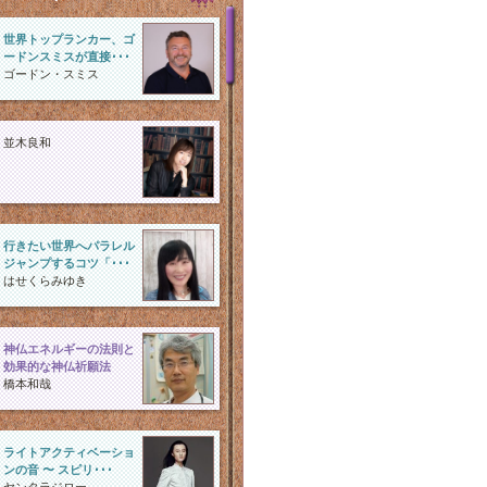
世界トップランカー、ゴ
ードンスミスが直接･･･
ゴードン・スミス
並木良和
行きたい世界へパラレル
ジャンプするコツ「･･･
はせくらみゆき
神仏エネルギーの法則と
効果的な神仏祈願法
橋本和哉
ライトアクティベーショ
ンの音 〜 スピリ･･･
ヤンタラジロー