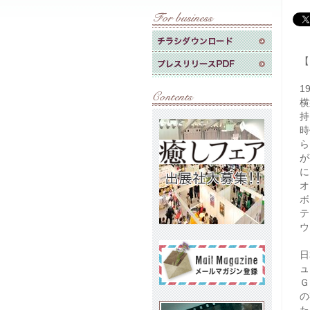
【
1
横
持
時
ら
が
に
オ
ボ
テ
ウ
日
ュ
Ｇ
の