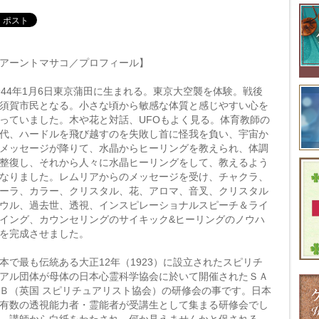
アーントマサコ／プロフィール】
944年1月6日東京蒲田に生まれる。東京大空襲を体験。戦後
須賀市民となる。小さな頃から敏感な体質と感じやすい心を
っていました。木や花と対話、UFOもよく見る。体育教師の
代、ハードルを飛び越すのを失敗し首に怪我を負い、宇宙か
メッセージが降りて、水晶からヒーリングを教えられ、体調
整復し、それから人々に水晶ヒーリングをして、教えるよう
なりました。レムリアからのメッセージを受け、チャクラ、
ーラ、カラー、クリスタル、花、アロマ、音叉、クリスタル
ウル、過去世、透視、インスピレーショナルスピーチ＆ライ
イング、カウンセリングのサイキック&ヒーリングのノウハ
を完成させました。
本で最も伝統ある大正12年（1923）に設立されたスピリチ
アル団体が母体の日本心霊科学協会に於いて開催されたＳＡ
Ｂ（英国 スピリチュアリスト協会）の研修会の事です。日本
有数の透視能力者・霊能者が受講生として集まる研修会でし