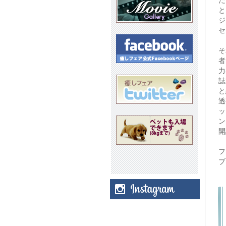
た
と
ジ
セ
そ
者
力
誌
と
透
ッ
ン
開