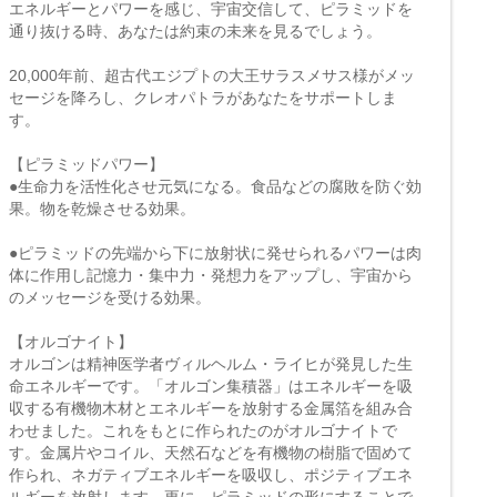
エネルギーとパワーを感じ、宇宙交信して、ピラミッドを
通り抜ける時、あなたは約束の未来を見るでしょう。
20,000年前、超古代エジプトの大王サラスメサス様がメッ
セージを降ろし、クレオパトラがあなたをサポートしま
す。
【ピラミッドパワー】
●生命力を活性化させ元気になる。食品などの腐敗を防ぐ効
果。物を乾燥させる効果。
●ピラミッドの先端から下に放射状に発せられるパワーは肉
体に作用し記憶力・集中力・発想力をアップし、宇宙から
のメッセージを受ける効果。
【オルゴナイト】
オルゴンは精神医学者ヴィルヘルム・ライヒが発見した生
命エネルギーです。「オルゴン集積器」はエネルギーを吸
収する有機物木材とエネルギーを放射する金属箔を組み合
わせました。これをもとに作られたのがオルゴナイトで
す。金属片やコイル、天然石などを有機物の樹脂で固めて
作られ、ネガティブエネルギーを吸収し、ポジティブエネ