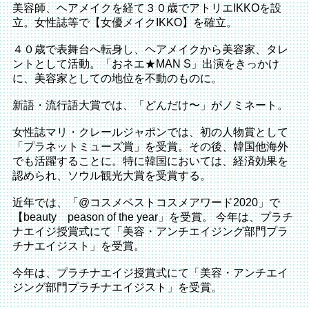
美容師、ヘアメイクを経て３０歳でアトリエIKKOを設
立。女性誌等で【女優メイクIKKO】を確立。
４０歳で表舞台へ転身し、ヘアメイクから美容家、タレ
ントとして活動。「おネエ★MAN S」出演をきっかけ
に、美容家としての地位を不動のものに。
新語・流行語大賞では、「どんだけ〜」がノミネート。
女性誌マリ・クレールジャポンでは、初の人物賞として
「プラネットミューズ賞」を受賞。その後、韓国他海外
でも活躍することに。特に韓国においては、経済効果を
認められ、ソウル観光大賞を受賞する。
近年では、「@コスメベストコスメアワード2020」で
【beauty peason of the year」を受賞。 今年は、プラチ
ナエイジ授賞式にて「美容・アンチエイジング部門プラ
チナエイジスト」を受賞。
今年は、プラチナエイジ授賞式にて「美容・アンチエイ
ジング部門プラチナエイジスト」を受賞。