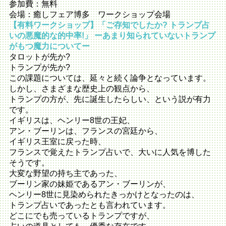
参加費：無料
会場：癒しフェア博多 ワークショップ会場
【有料ワークショップ】「ご存知でしたか? トランプ占
いの悪魔的な的中率!」 ーあまり知られていないトランプ
がもつ魔力についてー
タロットが先か?
トランプが先か?
この課題については、延々と続く論争となっています。
しかし、さまざまな歴史上の観点から、
トランプの方が、先に誕生したらしい、という説が有力
です。
イギリスは、ヘンリー8世の王妃、
アン・ブーリンは、フランスの宮廷から、
イギリス王室に戻った時、
フランスで覚えたトランプ占いで、大いに人気を博した
そうです。
大変な野望の持ち主であった、
ブーリン家の妹姫であるアン・ブーリンが、
ヘンリー8世に見染められたきっかけとなったのは、
トランプ占いであったとも言われています。
どこにでも売っているトランプですが、