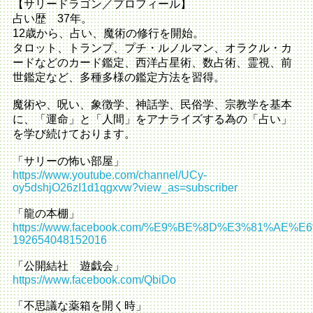
【サリードラゴン／プロフィール】
占い歴 37年。
12歳から、占い、魔術の修行を開始。
タロット、トランプ、プチ・ルノルマン、オラクル・カ
ードなどのカード鑑定、西洋占星術、数占術、霊視、前
世鑑定など、多種多様の鑑定方法を習得。
魔術や、呪い、象徴学、神話学、民俗学、宗教学を基本
に、「運命」と「人間」をアナライズする為の「占い」
を学び続けております。
「サリーの怖い部屋」
https://www.youtube.com/channel/UCy-
oy5dshjO26zI1d1qgxvw?view_as=subscriber
「龍の本棚」
https://www.facebook.com/%E9%BE%8D%E3%81%AE
192654048152016
「公開結社 遊戯会」
https://www.facebook.com/QbiDo
「不思議な薬箱を開く時」