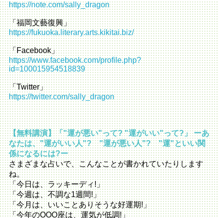
https://note.com/sally_dragon
「福岡文藝復興」
https://fukuoka.literary.arts.kikitai.biz/
「Facebook」
https://www.facebook.com/profile.php?
id=100015954518839
「Twitter」
https://twitter.com/sally_dragon
【無料講演】「"運が悪い"って? "運がいい"って?」 ーあ
なたは、"運がいい人"? "運が悪い人"? "運"といい関
係になるには?ー
さまざまな占いで、こんなことが書かれていたりします
ね。
「今日は、ラッキーディ!」
「今週は、不調な1週間!」
「今月は、いいことありそうな好運期!」
「今年のOOO座は、運気が低調!」