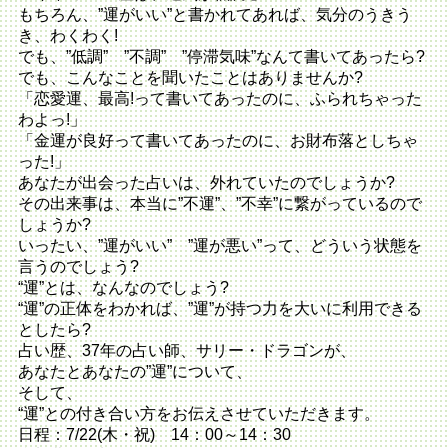
もちろん、”運がいい”と書かれてあれば、気分のうきう
き、
わくわく!
でも、”低調” ”不調” ”停滞気味”なんて書いてあったら?
でも、こんなことを聞いたことはありませんか?
「恋愛運、最高!って書いてあったのに、ふられちゃった
わよっ!
」
「金運が良好って書いてあったのに、お財布落としちゃ
った!」
あなたが出会った占いは、外れていたのでしょうか?
その出来事は、本当に”不運”、”不幸”
に繋がっているので
しょうか?
いったい、”運がいい” ”運が悪い”って、どういう状態を
言うのでしょう?
“運”とは、なんなのでしょう?
“運”の正体をわかれば、”運”
が持つ力を大いに利用できる
としたら?
占い歴、37年の占い師、サリー・ドラゴンが、
あなたとあなたの”運”について、
そして、
“運”との付き合い方をお伝えさせていただきます。
日程：7/22(木・祝) 14：00～14：30