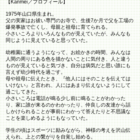
【Kanmei／プロフィール】
1975年山口県生まれ。
父の実家はお祓い専門のお寺で、生後7か月で父を工場の
爆発事故で亡くし、母親と祖母に育てられる。
小さいころよりいろんなものが見えていたが、みんなも
同じように見えていると思っていた。
幼稚園に通うようになって、お絵かきの時間、みんなは
人間の周りにある色を描かないことに気付き、人と違う
ものが見えていると気づき、自分は病気だと思い誰にも
言えず幼少時代を過ごす。
母や祖母に伝えたとき、『他人にはそのことを伝えては
いけない』と言われ、人にはあまり伝えないようにして
過ごしてきた。
小さいころは電話が鳴る少し前に鳴ることがわかった
り、家に誰が来るのかわかったり、仲良しの友達から話
しかけられることが事前にわかって答えたりと不思議な
ことを楽しめるようにもなっていた。
学生の頃はスポーツに励みながら、神様の考えを沢山伝
えられ、上との繋がりを自覚し始める。