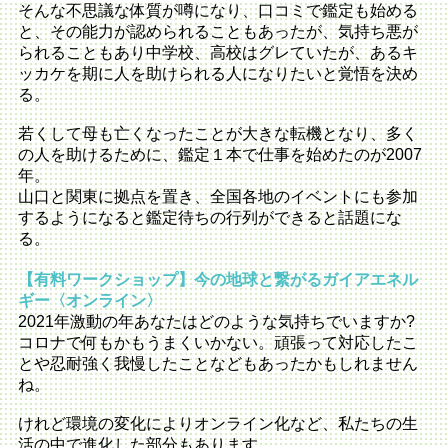
そんな不思議な体質が噂になり、口コミで鑑定も始める
と、その能力が認められることもあったが、気持ち悪が
られることもあり中学校、高校はグレていたが、あるキ
ッカケを期に人を助けられる人になりたいと覚悟を決め
る。
若くして母も亡くなったことが大きな転機となり、多く
の人を助けるために、鑑定１本で仕事を始めたのが2007
年。
山口と関東に拠点を置き、全国各地のイベントにも参加
するようになると鑑定待ちの行列ができると話題にな
る。
【有料ワークショップ】今の地球と繋がるガイアエネル
ギー〈オンライン〉
2021年激動の年あなたはどのような気持ちでいますか?
コロナで何もかもうまくいかない。頑張って対応したこ
とや忍耐強く我慢したことなどもあったかもしれません
ね。
けれど環境の変化によりオンライン化など、私たちの生
活の中で進化した部分もあります。