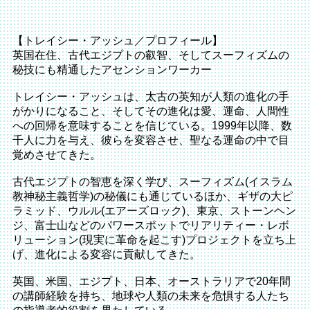
【トレイシー・アッシュ／プロフィール】
英国在住、古代エジプトの叡智、そしてスーフィズムの
秘技にも精通したアセンションワーカー
トレイシー・アッシュは、太古の英知が人類の進化の手
がかりになること、そしてその進化は愛、運命、人間性
への回帰を意味することを信じている。1999年以降、数
千人に力を与え、彼らを変容させ、聖なる運命の中で目
覚めさせてきた。
古代エジプトの智恵を深く学び、スーフィズム(イスラム
教神秘主義哲学)の秘儀にも通じているほか、ギザの大ピ
ラミッド、ウルル(エアーズロック)、東京、ストーンヘン
ジ、富士山などのパワースポットでリアリティー・レボ
リューション(現実に革命を起こす)プロジェクトを立ち上
げ、進化による変容に貢献してきた。
英国、米国、エジプト、日本、オーストラリアで20年間
の講師経験を持ち、地球や人類の未来を危惧する人たち