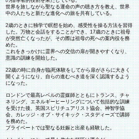
の指導者的役割を果たしている。
世界を旅しながら聖なる運命の声の聴き方を教え、世界
中の人たちと新たな進化への旅を共有している。
2歳のときに独学で瞑想を始め、感受性を操る方法を習得
した。万物と会話をすることができ、17歳のときに祖母
が突然亡くなったが、その際は祖母の死への案内役を務
めた。
これをきっかけに霊界への交信の扉が開きやすくなり、
意識の訓練を開始した。
22歳の時に自身が臨死体験をしてから扉がさらに大きく
開くようになり、自らの進むべき道を深く認識するよう
になった。
ロンドンで最高レベルの霊媒師とともにトランス、チャ
ネリング、エネルギーヒーリングについて包括的な訓練
を受けた後、英国スピリチュアリスト協会、神智学協
会、カレッジ・オブ・サイキック・スタディーズで講師
を務めた。
プライベートでは聖なる妊娠と出産も経験した。