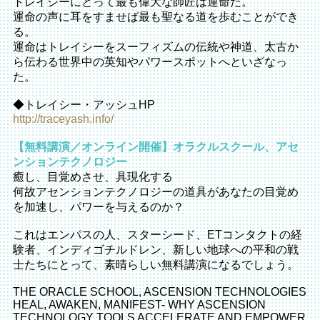
トレイシーにとって最も偉大な師匠は運命だ。
運命の声に耳をすませば最も聖なる道を歩むことができ
る。
運命はトレイシーをスーフィズムの伝統や神道、太古か
ら伝わる世界中の英知やパワースポットへといざなっ
た。
◆トレイシー・アッシュHP
http://traceyash.info/
【無料講演／オンライン開催】オラクルスクール、アセ
ンションテクノロジー
癒し、目覚めさせ、具現化する
何故アセンションテクノロジーの道具があなたの目覚め
を加速し、パワーを与えるのか？
これはエンパスの人、スターシード、ETコンタクトの経
験者、インディゴチルドレン、新しい地球への平和の戦
士たちにとって、素晴らしい無料講演になるでしょう。
THE ORACLE SCHOOL, ASCENSION TECHNOLOGIES
HEAL, AWAKEN, MANIFEST- WHY ASCENSION
TECHNOLOGY TOOLS ACCELERATE AND EMPOWER