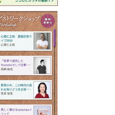
心屋仁之助 質疑応答ラ
イブ2020
心屋仁之助
『世界で成功した
Youtubeそして仕事･･･
高嶋 綾也
変革の今、この時代の流
れを知りどう生き抜･･･
菅原 智美
美しく魅せるayayogaメ
ソッド