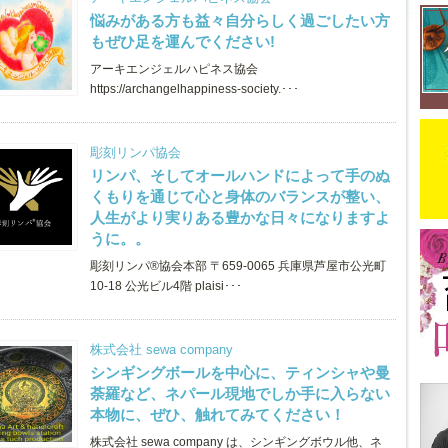
悩みがある方も益々自分らしく過ごしたい方
もぜひ足を運んでください!
アーキエンジェルハピネス協会
https://archangelhappiness-society.･･･
彫刻リンパ協会
リンパ、そしてオールハンドによって手のぬ
くもりを通じて心と身体のバランスが整い、
人生がより実りある豊かな日々になりますよ
うに。。
彫刻リンパ®︎協会本部 〒659-0065 兵庫県芦屋市公光町
10-18 公光ビル4階 plaisi･･･
株式会社 sewa company
シンギングボールを中心に、ティンシャや曼
荼羅など、ネパール現地でしか手に入らない
本物に、ぜひ、触れてみてください！
株式会社 sewa company は、シンギングボウル他、ネ