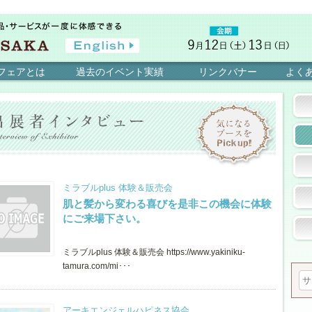
フェアとは
過去のイベント実績
リンクバナー
よく
ミラブルplus 体験＆販売会
肌と髪から変わる喜びを是非この機会に体験
にご来場下さい。
ミラブルplus 体験＆販売会 https://www.yakiniku-
tamura.com/mi･･･
アーキエンジェルハピネス協会