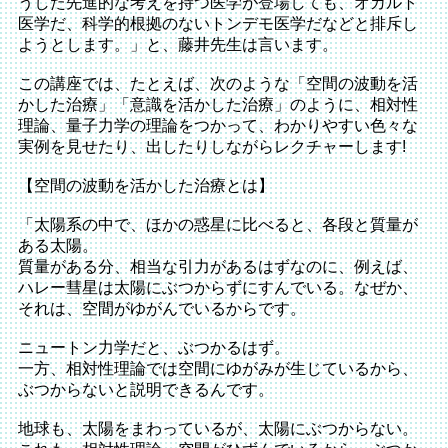
うした先進的な考えを持つ医学が登場しても、オカルト
医学だ、科学的根拠のないトンデモ医学だなどと排斥し
ようとします。」と、藤井先生は言います。
この講座では、たとえば、次のような「空間の波動を活
かした治療」「意識を活かした治療」のように、相対性
理論、量子力学の理論をつかって、わかりやすい色々な
実例を見せたり、出したりしながらレクチャーします!
【空間の波動を活かした治療とは】
「太陽系の中で、ほかの惑星に比べると、各段と質量が
ある太陽。
質量がある分、相当な引力があるはずなのに、例えば、
ハレー彗星は太陽にぶつからずにすんでいる。なぜか、
それは、空間がゆがんでいるからです。
ニュートン力学だと、ぶつかるはず。
一方、相対性理論では空間にゆがみが生じているから、
ぶつからないと説明できるんです。
地球も、太陽をまわっているが、太陽にぶつからない。