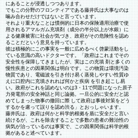
にあることが浸透しつつあります。
でもこの分野のフロンティアである藤井氏は大事なのは
噛み合わせだけではないと言っています。
それより重大なことは慣例的に日本の保険適用治療で使
用されるアマルガム充填剤（成分の半分以上が水銀）に
よる健康被害に社会が気づき、政府がその危険性を認め
ることだという意見を持っています。
彼は積極的にこの事実を一般に広めるべく啓蒙活動をし
ている意識の高いドクターです。「政府はこれまでその
安全性を保障してきましたが、実はこの充填 剤と多くの
慢性疾患との因果関係は明白です。この物質は環境汚染
物質であり、電磁波を引き付け易く蒸発しやすい性質ゆ
えに口腔内に充填されれば何かと疾病 を引き起こし易
い。政府がこれを認めないのは3・11で問題になった原子
力発電所の安全神話と同じ論拠。一旦公的に安全だと認
めてしまった物事の撤回に際 して政府は事後対策をどう
するかを慮って誤りを認め渋る」とおっしゃいます。
藤井氏は、政府は何かと科学的根拠を盾に安全だと言い
続けるが、これを除去することで多数の患者の難治性の
病気が治っているのは事実で、この因果関係は科学的根
拠があると述べています。