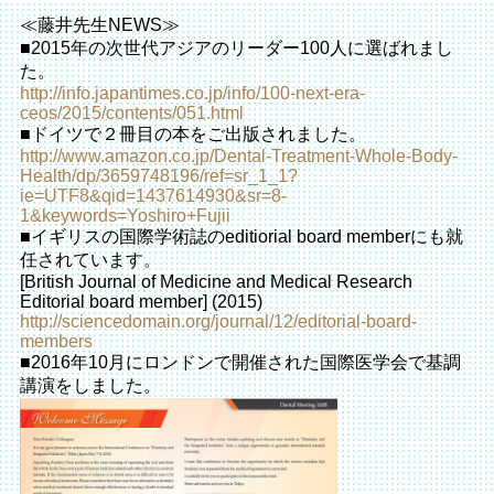
≪藤井先生NEWS≫
■2015年の次世代アジアのリーダー100人に選ばれまし
た。
http://info.japantimes.co.jp/info/100-next-era-
ceos/2015/contents/051.html
■ドイツで２冊目の本をご出版されました。
http://www.amazon.co.jp/Dental-Treatment-Whole-Body-
Health/dp/3659748196/ref=sr_1_1?
ie=UTF8&qid=1437614930&sr=8-
1&keywords=Yoshiro+Fujii
■イギリスの国際学術誌のeditiorial board memberにも就
任されています。
[British Journal of Medicine and Medical Research
Editorial board member] (2015)
http://sciencedomain.org/journal/12/editorial-board-
members
■2016年10月にロンドンで開催された国際医学会で基調
講演をしました。