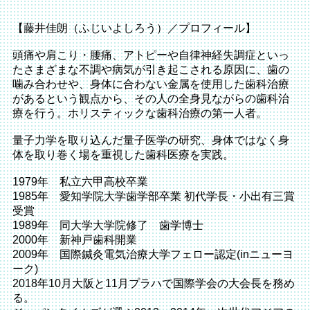
【藤井佳朗（ふじいよしろう）／プロフィール】
頭痛や肩こり・腰痛、アトピーや自律神経失調症といっ
たさまざまな不調や病気が引き起こされる原因に、歯の
噛み合わせや、身体に合わない金属を使用した歯科治療
があるという観点から、その人の全身見ながらの歯科治
療を行う。ホリスティックな歯科治療の第一人者。
量子力学を取り込んだ量子医学の研究、身体ではなく身
体を取り巻く場を重視した歯科医療を実践。
1979年 私立六甲高校卒業
1985年 愛知学院大学歯学部卒業 初代学長・小出有三賞
受賞
1989年 同大学大学院修了 歯学博士
2000年 新神戸歯科開業
2009年 国際鍼灸電気治療大学フェロー認定(inニューヨ
ーク)
2018年10月大阪と11月プラハで国際学会の大会長を務め
る。