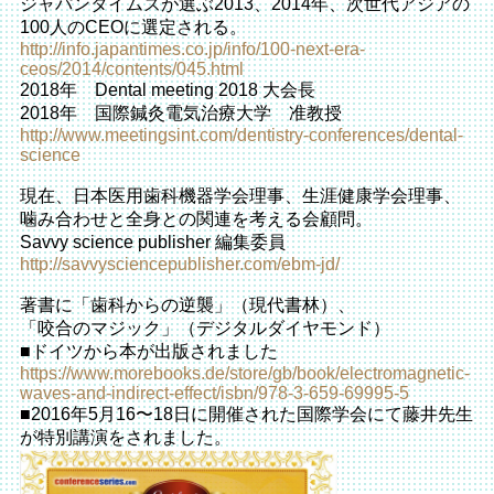
ジャパンタイムズが選ぶ2013、2014年、次世代アジアの
100人のCEOに選定される。
http://info.japantimes.co.jp/info/100-next-era-
ceos/2014/contents/045.html
2018年 Dental meeting 2018 大会長
2018年 国際鍼灸電気治療大学 准教授
http://www.meetingsint.com/dentistry-conferences/dental-
science
現在、日本医用歯科機器学会理事、生涯健康学会理事、
噛み合わせと全身との関連を考える会顧問。
Savvy science publisher 編集委員
http://savvysciencepublisher.com/ebm-jd/
著書に「歯科からの逆襲」（現代書林）、
「咬合のマジック」（デジタルダイヤモンド）
■ドイツから本が出版されました
https://www.morebooks.de/store/gb/book/electromagnetic-
waves-and-indirect-effect/isbn/978-3-659-69995-5
■2016年5月16〜18日に開催された国際学会にて藤井先生
が特別講演をされました。