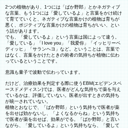
2つの植物があり、1つには「ばか野郎」とかネガティブ
な言葉、もう1つには「愛しているよ」と言葉をかけ続け
て育てていくと、ネガティブな言葉かけの植物は育ちが
悪く、ポジティブな言葉かけの植物は育ちがいい、とい
う話があります。
でも、「愛しているよ」という言葉は国によって違う。
「愛している」「I love you」「我爱你」「イッヒリーベ
ディッヒ」「サランヘヨ」など。ということは、言葉で
はなく、言葉をかけたときの術者の気持ちが植物に伝わ
っているということです。
意識も量子で波動で伝わっています。
だけど、治療効果を判定する際に使うEBM(エビデンスベ
ースドメディスン)では、医者がどんな気持ちで薬を与え
ているかは、評価していない。医者が出すときの気持ち
が統一されていない。
植物とおなじで、「ばか野郎」という気持ちで医者が薬
を出せば効かないし、「よくなるからね」という気持ち
で医者が薬を出せば、効果がでる。「ばか野郎」と言い
ながら、「愛しているよ」という気持ちなら、「愛して