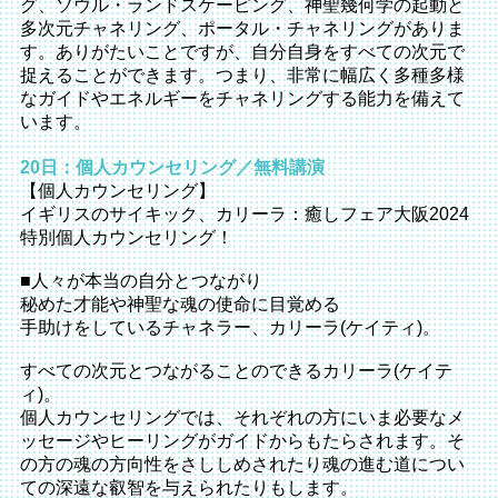
グ、ソウル・ランドスケーピング、神聖幾何学の起動と
多次元チャネリング、ポータル・チャネリングがありま
す。ありがたいことですが、自分自身をすべての次元で
捉えることができます。つまり、非常に幅広く多種多様
なガイドやエネルギーをチャネリングする能力を備えて
います。
20日：個人カウンセリング／無料講演
【個人カウンセリング】
イギリスのサイキック、カリーラ：癒しフェア大阪2024
特別個人カウンセリング！
■人々が本当の自分とつながり
秘めた才能や神聖な魂の使命に目覚める
手助けをしているチャネラー、カリーラ(ケイティ)。
すべての次元とつながることのできるカリーラ(ケイテ
ィ)。
個人カウンセリングでは、それぞれの方にいま必要なメ
ッセージやヒーリングがガイドからもたらされます。そ
の方の魂の方向性をさししめされたり魂の進む道につい
ての深遠な叡智を与えられたりもします。