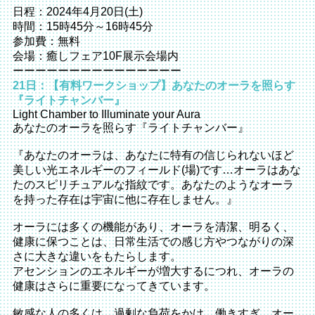
日程：2024年4月20日(土)
時間：15時45分～16時45分
参加費：無料
会場：癒しフェア10F展示会場内
ーーーーーーーーーーーーーーー
21日：【有料ワークショップ】あなたのオーラを照らす
『ライトチャンバー』
Light Chamber to Illuminate your Aura
あなたのオーラを照らす『ライトチャンバー』
『あなたのオーラは、あなたに特有の信じられないほど
美しい光エネルギーのフィールド(場)です…オーラはあな
たのスピリチュアルな指紋です。あなたのようなオーラ
を持った存在は宇宙に他に存在しません。』
オーラには多くの機能があり、オーラを清潔、明るく、
健康に保つことは、日常生活での感じ方やつながりの深
さに大きな違いをもたらします。
アセンションのエネルギーが増大するにつれ、オーラの
健康はさらに重要になってきています。
敏感な人の多くは、過剰な負荷をかけ、働きすぎ、オー