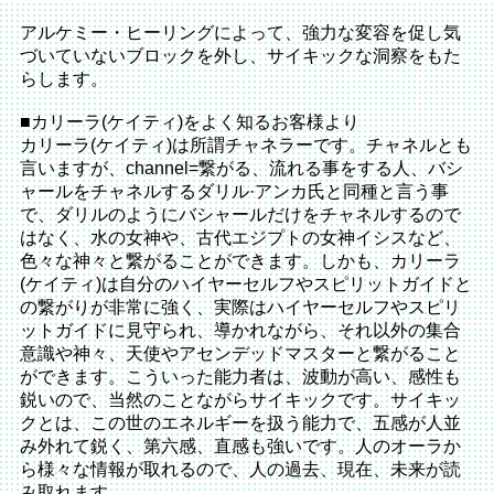
アルケミー・ヒーリングによって、強力な変容を促し気
づいていないブロックを外し、サイキックな洞察をもた
らします。
■カリーラ(ケイティ)をよく知るお客様より
カリーラ(ケイティ)は所謂チャネラーです。チャネルとも
言いますが、channel=繋がる、流れる事をする人、バシ
ャールをチャネルするダリル·アンカ氏と同種と言う事
で、ダリルのようにバシャールだけをチャネルするので
はなく、水の女神や、古代エジプトの女神イシスなど、
色々な神々と繋がることができます。しかも、カリーラ
(ケイティ)は自分のハイヤーセルフやスピリットガイドと
の繋がりが非常に強く、実際はハイヤーセルフやスピリ
ットガイドに見守られ、導かれながら、それ以外の集合
意識や神々、天使やアセンデッドマスターと繋がること
ができます。こういった能力者は、波動が高い、感性も
鋭いので、当然のことながらサイキックです。サイキッ
クとは、この世のエネルギーを扱う能力で、五感が人並
み外れて鋭く、第六感、直感も強いです。人のオーラか
ら様々な情報が取れるので、人の過去、現在、未来が読
み取れます。