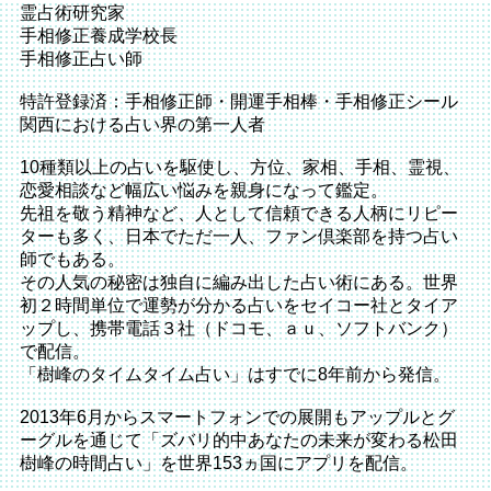
霊占術研究家
手相修正養成学校長
手相修正占い師
特許登録済：手相修正師・開運手相棒・手相修正シール
関西における占い界の第一人者
10種類以上の占いを駆使し、方位、家相、手相、霊視、
恋愛相談など幅広い悩みを親身になって鑑定。
先祖を敬う精神など、人として信頼できる人柄にリピー
ターも多く、日本でただ一人、ファン倶楽部を持つ占い
師でもある。
その人気の秘密は独自に編み出した占い術にある。世界
初２時間単位で運勢が分かる占いをセイコー社とタイア
ップし、携帯電話３社（ドコモ、ａｕ、ソフトバンク）
で配信。
「樹峰のタイムタイム占い」はすでに8年前から発信。
2013年6月からスマートフォンでの展開もアップルとグ
ーグルを通じて「ズバリ的中あなたの未来が変わる松田
樹峰の時間占い」を世界153ヵ国にアプリを配信。