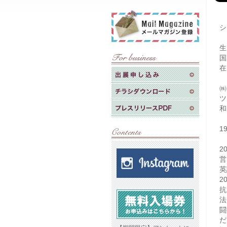
シ
生
在
㈱
ツ
和
1
2
営
英
2
抗
法
闘
だ