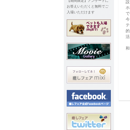
【期間限定】アンケートに
設
お答えいただくと無料でご
ホ
入場いただけます
で
今
テ
的
活
和