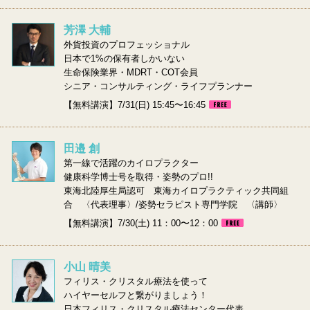
芳澤 大輔
外貨投資のプロフェッショナル
日本で1%の保有者しかいない
生命保険業界・MDRT・COT会員
シニア・コンサルティング・ライフプランナー
【無料講演】7/31(日) 15:45〜16:45
田邉 創
第一線で活躍のカイロプラクター
健康科学博士号を取得・姿勢のプロ!!
東海北陸厚生局認可 東海カイロプラクティック共同組
合 〈代表理事〉/姿勢セラピスト専門学院 〈講師〉
【無料講演】7/30(土) 11：00〜12：00
小山 晴美
フィリス・クリスタル療法を使って
ハイヤーセルフと繋がりましょう！
日本フィリス・クリスタル療法センター代表