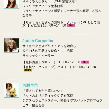
りゅうちぇるさんトークMC緊急決定!!
ジュリアナクィーン荒木師匠!
ジュリアナクィーン＆婚活トレーナー荒木師匠こと荒木
久美子
【りゅうちぇるさんの無料トークショーにMCとして出
演!!】7/31(日) 13：00〜14：00
Judith Carpenter
サイキックとスピリチュアルを融合し
多くの人の手助けを使命として活躍
サイキック・ヒーラー
【無料講演】7/31（日）11：00～12：00
【有料ワークショップ】7/31（日）13：00～14：30
西村早苗
「癒されてるから癒したい」
ペットのホリスティックケアを伝授
ジアスセラピストスクール校長/ジアスペットアロマセラ
ピスト協会会長