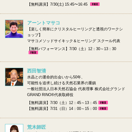
【無料講演】7/30(土) 15:45〜16:45
アーントマサコ
【楽しく簡単にクリスタルヒーリングと透視のワークシ
ョップ】
マサコメソッドサイキック＆ヒーリング スクール代表
【無料パフォーマンス】7/30（土）12：30～13：30
西田智清
水晶との運命的出会いから50年、
可能性を追求し続ける天然石業界の重鎮
一般社団法人日本天然石協会 代表理事 株式会社グランド
GRAND RINO®代表取締役
【無料講演】7/30（土）12：45～13：45
【無料講演】7/31（日）14：00～15：00
荒木師匠