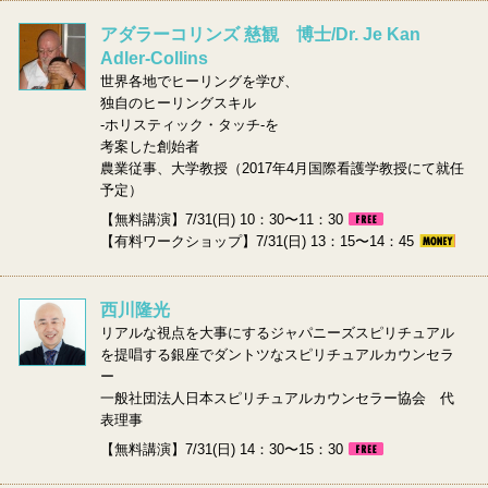
アダラーコリンズ 慈観 博士/Dr. Je Kan
Adler‐Collins
世界各地でヒーリングを学び、
独自のヒーリングスキル
-ホリスティック・タッチ-を
考案した創始者
農業従事、大学教授（2017年4月国際看護学教授にて就任
予定）
【無料講演】7/31(日) 10：30〜11：30
【有料ワークショップ】7/31(日) 13：15〜14：45
西川隆光
リアルな視点を大事にするジャパニーズスピリチュアル
を提唱する銀座でダントツなスピリチュアルカウンセラ
ー
一般社団法人日本スピリチュアルカウンセラー協会 代
表理事
【無料講演】7/31(日) 14：30〜15：30