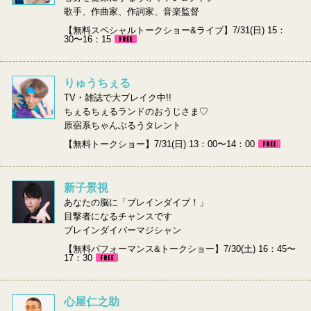
歌手、作曲家、作詞家、音楽監督
【無料スペシャルトークショー&ライブ】7/31(日) 15：
30〜16：15
りゅうちぇる
TV・雑誌で大ブレイク中!!
ちぇるちぇるランドのおうじさま♡
原宿系ちゃんぶるうタレント
【無料トークショー】7/31(日) 13：00〜14：00
新子景視
あなたの脳に「ブレインダイブ！」
目撃者になるチャンスです
ブレインダイバーマジシャン
【無料パフォーマンス&トークショー】7/30(土) 16：45〜
17：30
心屋仁之助