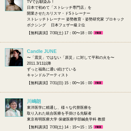
TVでお馴染み！
日本で初めて「ストレッチ専門店」を
開業させたカリスマ・ドSトレーナー
ストレッチトレーナー 姿勢教育・姿勢研究家 プロキック
ボクシング 日本フェザー級２位
【無料講演】7/30(土) 17：00〜18：00
Candle JUNE
〜「震災」ではない「原災」に対して平和の火を〜
2011.3/11以降
ずっと福島に通い続けている
キャンドルアーティスト
【無料講演】7/31(日) 15：00〜16：00
川嶋朗
東洋医学に精通し、様々な代替医療を
取り入れた統合医療を手掛ける先駆者
東京有明医療大学 保健医療学部鍼灸学科 教授
【無料講演】7/30(土) 14：15〜15：15