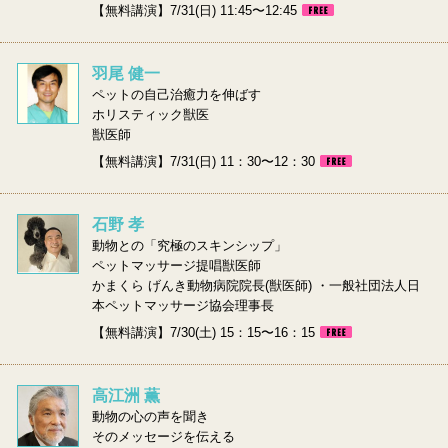
【無料講演】7/31(日) 11:45〜12:45
羽尾 健一
ペットの自己治癒力を伸ばす
ホリスティック獣医
獣医師
【無料講演】7/31(日) 11：30〜12：30
石野 孝
動物との「究極のスキンシップ」
ペットマッサージ提唱獣医師
かまくら げんき動物病院院長(獣医師) ・一般社団法人日
本ペットマッサージ協会理事長
【無料講演】7/30(土) 15：15〜16：15
高江洲 薫
動物の心の声を聞き
そのメッセージを伝える