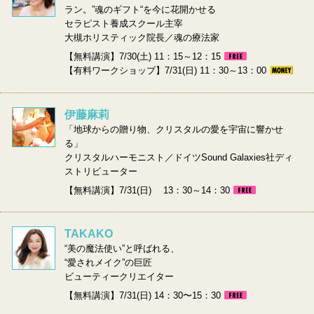
ラン。”魂のギフト“を今に花開かせる
セラピスト養成スクール主宰
大槻ホリスティック院長／魂の療法家
【無料講演】7/30(土) 11：15～12：15
【有料ワークショップ】7/31(日) 11：30～13：00
伊藤麻莉
「地球からの贈り物、クリスタルの愛を宇宙に響かせ
る」
クリスタルハーモニスト／ドイツSound Galaxies社ディ
ストリビューター
【無料講演】7/31(日) 13：30～14：30
TAKAKO
“美の魔法使い”と呼ばれる、
“愛されメイク”の巨匠
ビューティークリエイター
【無料講演】7/31(日) 14：30〜15：30