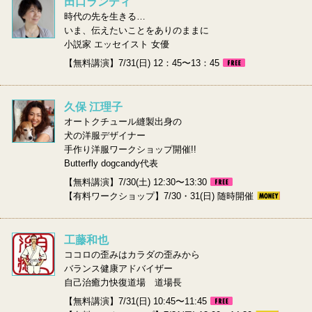
田口ランディ
時代の先を生きる…
いま、伝えたいことをありのままに
小説家 エッセイスト 女優
【無料講演】7/31(日) 12：45〜13：45
久保 江理子
オートクチュール縫製出身の
犬の洋服デザイナー
手作り洋服ワークショップ開催!!
Butterfly dogcandy代表
【無料講演】7/30(土) 12:30〜13:30
【有料ワークショップ】7/30・31(日) 随時開催
工藤和也
ココロの歪みはカラダの歪みから
バランス健康アドバイザー
自己治癒力快復道場 道場長
【無料講演】7/31(日) 10:45〜11:45