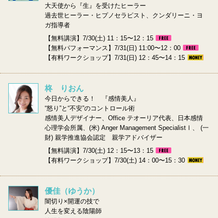
大天使から『生』を受けたヒーラー
過去世ヒーラー・ヒプノセラピスト、クンダリーニ・ヨ
ガ指導者
【無料講演】7/30(土) 11：15〜12：15
【無料パフォーマンス】7/31(日) 11:00〜12：00
【有料ワークショップ】7/31(日) 12：45〜14：15
柊 りおん
今日からできる！ 『感情美人』
“怒り”と“不安”のコントロール術
感情美人デザイナー、Office テオーリア代表、日本感情
心理学会所属、(米) Anger Management SpecialistⅠ、 (一
財) 親学推進協会認定 親学アドバイザー
【無料講演】7/30(土) 12：15〜13：15
【有料ワークショップ】7/30(土) 14：00〜15：30
優佳（ゆうか）
闇切り×開運の技で
人生を変える陰陽師