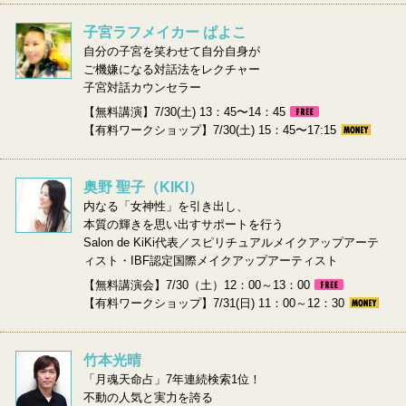
子宮ラフメイカー ぱよこ
自分の子宮を笑わせて自分自身が
ご機嫌になる対話法をレクチャー
子宮対話カウンセラー
【無料講演】7/30(土) 13：45〜14：45
【有料ワークショップ】7/30(土) 15：45〜17:15
奥野 聖子（KIKI）
内なる「女神性」を引き出し、
本質の輝きを思い出すサポートを行う
Salon de KiKi代表／スピリチュアルメイクアップアーテ
ィスト・IBF認定国際メイクアップアーティスト
【無料講演会】7/30（土）12：00～13：00
【有料ワークショップ】7/31(日) 11：00～12：30
竹本光晴
「月魂天命占」7年連続検索1位！
不動の人気と実力を誇る