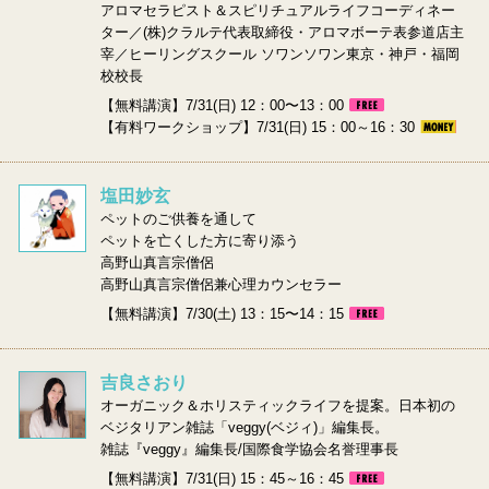
アロマセラピスト＆スピリチュアルライフコーディネー
ター／(株)クラルテ代表取締役・アロマボーテ表参道店主
宰／ヒーリングスクール ソワンソワン東京・神戸・福岡
校校長
【無料講演】7/31(日) 12：00〜13：00
【有料ワークショップ】7/31(日) 15：00～16：30
塩田妙玄
ペットのご供養を通して
ペットを亡くした方に寄り添う
高野山真言宗僧侶
高野山真言宗僧侶兼心理カウンセラー
【無料講演】7/30(土) 13：15〜14：15
吉良さおり
オーガニック＆ホリスティックライフを提案。日本初の
ベジタリアン雑誌「veggy(ベジィ)」編集長。
雑誌『veggy』編集長/国際食学協会名誉理事長
【無料講演】7/31(日) 15：45～16：45