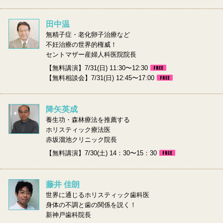
田中温
無精子症・老化卵子治療など
不妊治療の世界的権威！
セントマザー産婦人科医院院長
【無料講演】7/31(日) 11:30〜12:30
【無料相談会】7/31(日) 12:45〜17:00
降矢英成
養生功・森林療法を推薦する
ホリスティック療法医
赤坂溜池クリニック院長
【無料講演】7/30(土) 14：30〜15：30
藤井 佳朗
世界に通じるホリスティック歯科医
身体の不調と歯の関係を説く！
新神戸歯科院長