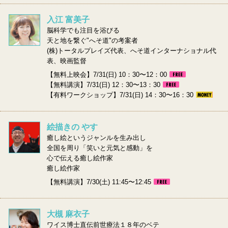
入江 富美子
脳科学でも注目を浴びる
天と地を繋ぐ"へそ道"の考案者
(株)トータルプレイズ代表、へそ道インターナショナル代
表、映画監督
【無料上映会】7/31(日) 10：30〜12：00
【無料講演】7/31(日) 12：30〜13：30
【有料ワークショップ】7/31(日) 14：30〜16：30
絵描きの やす
癒し絵というジャンルを生み出し
全国を周り「笑いと元気と感動」を
心で伝える癒し絵作家
癒し絵作家
【無料講演】7/30(土) 11:45〜12:45
大槻 麻衣子
ワイス博士直伝前世療法１８年のベテ