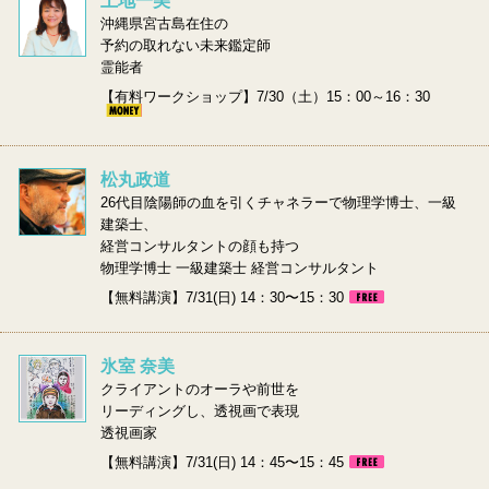
上地一美
沖縄県宮古島在住の
予約の取れない未来鑑定師
霊能者
【有料ワークショップ】7/30（土）15：00～16：30
松丸政道
26代目陰陽師の血を引くチャネラーで物理学博士、一級
建築士、
経営コンサルタントの顔も持つ
物理学博士 一級建築士 経営コンサルタント
【無料講演】7/31(日) 14：30〜15：30
氷室 奈美
クライアントのオーラや前世を
リーディングし、透視画で表現
透視画家
【無料講演】7/31(日) 14：45〜15：45