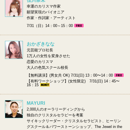
佳川奈未
幸運のカリスマ作家
願望実現のパイオニア
作家・作詞家・アーティスト
7/31（日）14：00～15：00
おかざきなな
元芸能プロ社長
1万人の女性を変身させた
恋愛のカリスマ
大人の色気スクール校長
【無料講演】(男女共 OK) 7/31(日) 13：00〜14：00
【有料ワークショップ】(女性限定) 7/31(日) 14：45〜
16：15
MAYURI
2,000人のオーラリーディングから
独自のクリスタルセラピーを考案
サイキックリーダー・クリスタルセラピスト、ヒーリン
グスクール＆パワーストーンショップ、The Jewel in the