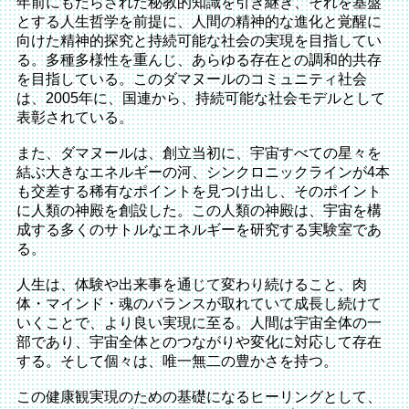
年前にもたらされた秘教的知識を引き継ぎ、それを基盤
とする人生哲学を前提に、人間の精神的な進化と覚醒に
向けた精神的探究と持続可能な社会の実現を目指してい
る。多種多様性を重んじ、あらゆる存在との調和的共存
を目指している。このダマヌールのコミュニティ社会
は、2005年に、国連から、持続可能な社会モデルとして
表彰されている。
また、ダマヌールは、創立当初に、宇宙すべての星々を
結ぶ大きなエネルギーの河、シンクロニックラインが4本
も交差する稀有なポイントを見つけ出し、そのポイント
に人類の神殿を創設した。この人類の神殿は、宇宙を構
成する多くのサトルなエネルギーを研究する実験室であ
る。
人生は、体験や出来事を通じて変わり続けること、肉
体・マインド・魂のバランスが取れていて成長し続けて
いくことで、より良い実現に至る。人間は宇宙全体の一
部であり、宇宙全体とのつながりや変化に対応して存在
する。そして個々は、唯一無二の豊かさを持つ。
この健康観実現のための基礎になるヒーリングとして、