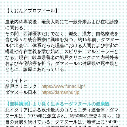
【くおん／プロフィール】
血液内科専攻後、奄美大島にて一般外来および在宅診療
に関わる。
その間、西洋医学だけでなく、鍼灸、漢方、自然療法を
含む様々な統合医療に興味を持つ。約15年前、ダマヌー
ルに出会い、体系だった理論における人間および宇宙の
構造や存在意義を学び始め、スピリチュアルヒーラーと
なる。現在、岐阜県養老の船戸クリニックにて内科外来
および在宅診療を担当。ダマヌールの健康観や死生観と
ともに、診療にあたっている。
＜サイト＞
船戸クリニック
https://www.funacli.jp/
ダマヌール日本
https://damanhur.jp
【無料講演】より良く生きるーダマヌールの健康観
北イタリアにある欧州最大のコミュニティ連合体・ダマ
ヌールは、1975年に創立され、約50年の歴史を持ち、独
自の発展を続けている。ダマヌールは、地球上に75000