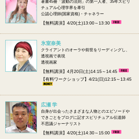
著書45冊「波動の法則」の第一人者、35年スピリ
チュアル心理学界を牽引
公認心理師(国家資格)・チャネラー
【無料講演】4/20(土)13:00～13:30
氷室奈美
クライアントのオーラや前世をリーディングし、
透視画で表現
透視画家
【無料講演】4月20日(土)14:15～14:45
【有料ワークショップ】4/21(日)12:15～13:45
広瀬 学
自身が出会ったさまざまな人物とのエピソードや
できごとをブログに記すスピリチュアル伝道師
不思議ジャーナリスト
【無料講演】4/20(土)14:30～15:00