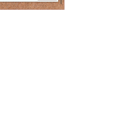
並木良和
義家弘介×リズ山﨑 「こ
のままで終わりた･･･
義家弘介
2025年終わりから・・
転換の時、≪強気･･･
Starseed ku
幸せ美人の秘訣！ 身体
の「腔」を拡げれば･･･
佐藤青児
『あなただけのために
〜2026年のため･･･