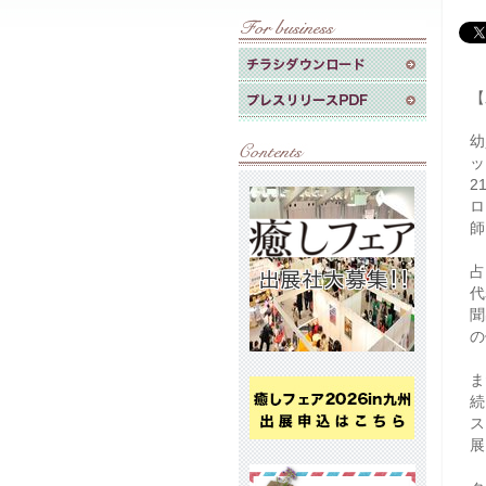
【
幼
ッ
2
ロ
師
占
代
聞
の
ま
続
ス
展