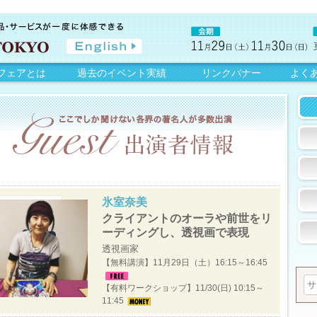
フェアとは
過去のイベント実績
リンクバナー
よく
氷室奈美
クライアントのオーラや前世をリ
ーディングし、透視画で表現
透視画家
【無料講演】11月29日（土）16:15～16:45
【有料ワークショップ】11/30(日) 10:15～
11:45