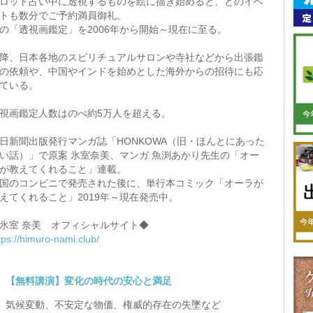
ロット占い中に透視するものを絵に描き始めると、どのイベ
トも数分でご予約満員御礼。
の「透視画鑑定」を2006年から開始～現在に至る。
降、日本各地のスピリチュアルサロンや寺社などから出張鑑
の依頼や、中国やインドを始めとした海外からの招待にも応
ている。
視画鑑定人数はのべ約5万人を超える。
日新聞出版発行マンガ誌「HONKOWA（旧・ほんとにあった
い話）」で原案 氷室奈美、マンガ 魚渕あかり先生の「オー
が教えてくれること」連載。
国のコンビニで発売された後に、単行本コミック「オーラが
えてくれること」2019年～現在発売中。
氷室 奈美 オフィシャルサイト◆
tps://himuro-nami.club/
【無料講演】変化の時代の安心と満足
気候変動、不安定な物価、権威的存在の失墜など