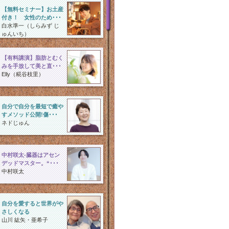
【無料セミナー】お土産
付き！ 女性のため･･･
白水準一（しらみず じ
ゅんいち）
【有料講演】脂肪とむく
みを手放して美と直･･･
Elly（糀谷枝里）
自分で自分を最短で癒や
すメソッド公開!傷･･･
ネドじゅん
中村咲太-臓器はアセン
デッドマスター。“･･･
中村咲太
自分を愛すると世界がや
さしくなる
山川 紘矢・亜希子