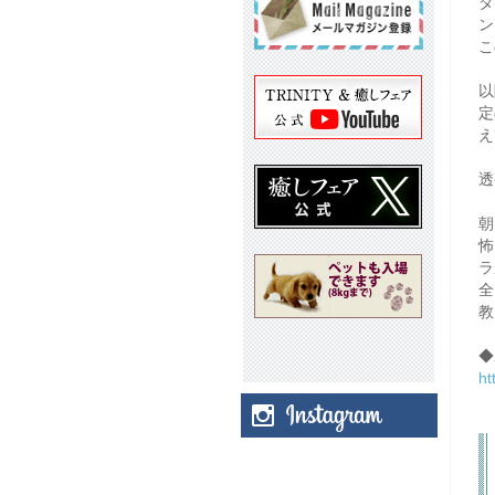
タ
ン
こ
以
定
え
透
朝
怖
ラ
全
教
◆
ht