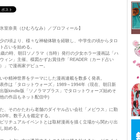
氷室奈美（ひむろなみ）／プロフィール】
少の頃より、様々な神秘体験を経験し、中学生の頃からタロ
ト占いを始める。
1歳の時、朝日ソノラマ（当時）発行の少女ホラー漫画誌「ハ
ウィン」主催、楳図かずお賞佳作「READER（カード占い
）」で漫画家デビュー。
いや精神世界をテーマにした漫画連載を数多く発表。
表作は「タロットウォーズ」1989～1994年（現在、朝日新
出版kindle版「ソノラマプラス」でタロットウォーズ始めそ
他の作品もネット配信中)
た、そのかたわら老舗のダイヤル占い会社「メビウス」に勤
10年。数千人を鑑定する。
ピリチュアルイベントとは取材漫画を描く立場から関わり出
し始める。