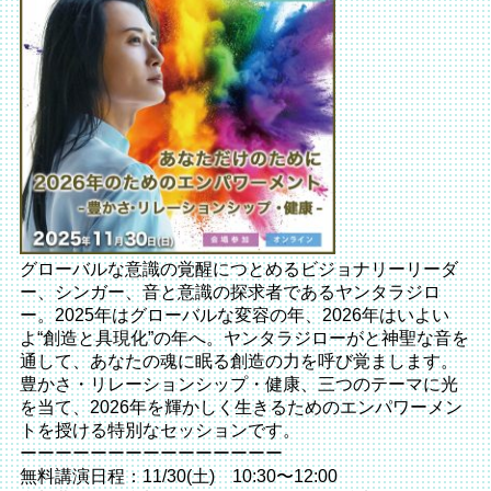
グローバルな意識の覚醒につとめるビジョナリーリーダ
ー、シンガー、音と意識の探求者であるヤンタラジロ
ー。2025年はグローバルな変容の年、2026年はいよい
よ“創造と具現化”の年へ。ヤンタラジローがと神聖な音を
通して、あなたの魂に眠る創造の力を呼び覚まします。
豊かさ・リレーションシップ・健康、三つのテーマに光
を当て、2026年を輝かしく生きるためのエンパワーメン
トを授ける特別なセッションです。
ーーーーーーーーーーーーーーー
無料講演日程：11/30(土) 10:30〜12:00