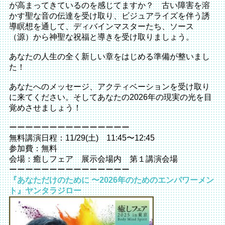
が高まってきているのを感じ
てますか？ 古い障害を溶
かす聖な音の伝達を受け取り、
ビジュアライズを伴う誘
導瞑想を通して、
ディバインマスターたち、ソース
（源）
から神聖な祝福と導きを受け取りましょう。
あなたの人生の全く新しい章をはじめる準備が整いまし
た！
あなたへのメッセージ、
アクティベーションを受け取り
に来てください。そしてあなたの2
026年の現実の光を目
覚めさせましょう！
ーーーーーーーーーーーーーーー
無料講演日程：11/29(土) 11:45〜12:45
参加費：無料
会場：癒しフェア 展示会場内 第１講演会場
ーーーーーーーーーーーーーーー
『あなただけのために 〜2026年のためのエンパワーメン
ト』ヤンタラジロー