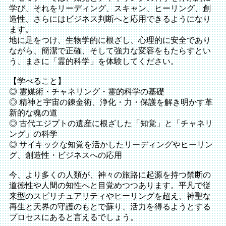
学び、それをリーディング、スキャン、ヒーリング、創
造性、さらにはビジネス判断へと応用できるようになり
ます。
地に足をつけ、生物学的に根ざし、心理的に安全であり
ながら、簡潔で正確、そして強力な変容をもたらすとい
う、まさに「霊的科学」を体験してください。
【学べること】
◎ 霊媒術・チャネリング・霊的科学の基礎
◎ 精神と宇宙の錬金術、浄化・力・保護を解き明かす革
新的な魂の道
◎ 古代エジプトの遺産に根ざした「知覚」と「チャネリ
ング」の科学
◎ サイキックな知覚を活かしたリーディングやヒーリン
グ、創造性・ビジネスへの応用
今、より多くの人類が、神々の旅路に起源を持つ禁断の
道徳性や人間の知性へと目覚めつつあります。平凡で従
来型のスピリチュアリティやヒーリングを超え、神聖な
再生と天界の守護のもとで蘇り、活力を得るようとする
プロセスにあると言えるでしょう。