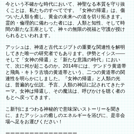
今という不確かな時代において、神聖なる本質を守り抜
くことは、私たちのすべてです。『女神の帰還』は、傷
ついた人類を癒し、黄金の未来への道を切り拓きます。
霊的・倫理的に備わった者には、人類と知性、そして時
間の新たな王座として、神々の無限の祝福と守護が授け
られるといわれます。
アッシュは、神道と古代エジプトの重要な関連性を解明
してきた唯一の研究者でもあります。伊勢とイシス――
そして「女神の帰還」と「新たな意識の時代」におい
て、次に何が起こるのか。2014年には、デンドラ黄道帯
と飛鳥・キトラ古墳の黄道帯という、二つの黄道帯の関
連性を明らかにしました。『女神の帰還』と人類の光
は、普遍的な伝説、予言、人類の神話に記されてきたテ
ーマ。女神は帰還し、その魔法は、呼びかけを聴く者の
もとへ戻ってきます。
こ新刊にまつわる神秘的で意味深いストーリーを聞き
に、またアッシュの癒しのエネルギーを浴びに、是非会
場へ足をお運びください！
ーーーーーーーーーーーーーーー