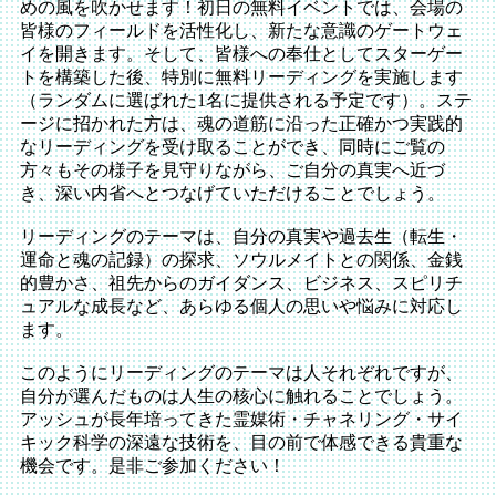
めの風を吹かせます！初日の無料イベントでは、会場の
皆様のフィールドを活性化し、新たな意識のゲートウェ
イを開きます。そして、皆様への奉仕としてスターゲー
トを構築した後、特別に無料リーディングを実施します
（ランダムに選ばれた
1
名に提供される予定です）。ステ
ージに招かれた方は、魂の道筋に沿った正確かつ実践的
なリーディングを受け取ることができ、同時にご覧の
方々もその様子を見守りながら、ご自分の真実へ近づ
き、深い内省へとつなげていただけることでしょう。
リーディングのテーマは、自分の真実や過去生（転生・
運命と魂の記録）の探求、ソウルメイトとの関係、金銭
的豊かさ、祖先からのガイダンス、ビジネス、スピリチ
ュアルな成長など、あらゆる個人の思いや悩みに対応し
ます。
このようにリーディングのテーマは人それぞれですが、
自分が選んだものは人生の核心に触れることでしょう。
アッシュが長年培ってきた霊媒術・チャネリング・サイ
キック科学の深遠な技術を、目の前で体感できる貴重な
機会です。是非ご参加ください！