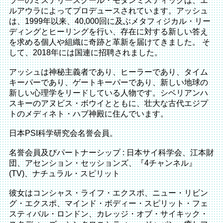
ラーのミステリースクール・モダンミスティックは、エ
ルアウラによってプロデュースされています。アッシュ
は、1999年以来、40,000回に及ぶメタフィジカル・リー
ディングとヒーリングを行い、存在に対する新しい答え
を求める個人や組織に奇跡と革新を届けてきました。 そ
して、2018年には国連に招聘されました。
アッシュは神秘主義者であり、ヒーラーであり、タイム
キーパーであり、ゲートキーパーであり、新しい地球の
新しい心理学をリードしている人物です。シベリアンハ
スキーのアヌビス・ボウイとともに、壮大な古代エジプ
トのメディネト・ハブ神殿に住んでいます。
日本PSI科学研究会名誉会員。
名誉会員及びパートナーシップ : 日本サイ科学会、江本財
団、アセンション・セッションズ、『4チャンネル』
(TV)、ナチュラル・スピリット
彼女はコンシャス・ライフ・エクスポ、ニュー・リビン
グ・エクスポ、マインド・ボディー・スピリット・フェ
スティバル・ロンドン、カレッジ・オブ・サイキック・