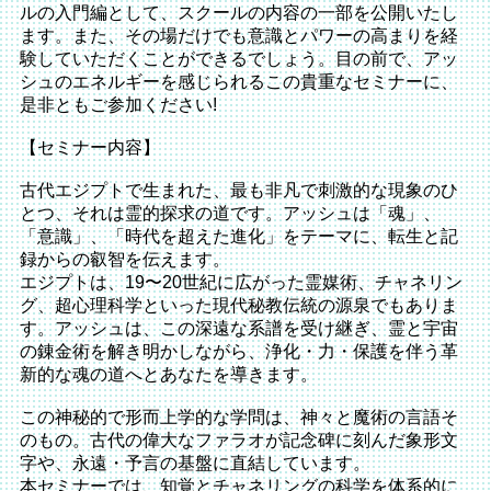
ルの入門編として、スクールの内容の一部を公開いたし
ます。また、その場だけでも意識とパワーの高まりを経
験していただくことができるでしょう。目の前で、アッ
シュのエネルギーを感じられるこの貴重なセミナーに、
是非ともご参加ください!
【セミナー内容】
古代エジプトで生まれた、最も非凡で刺激的な現象のひ
とつ、それは霊的探求の道です。アッシュは「魂」、
「意識」、「時代を超えた進化」をテーマに、転生と記
録からの叡智を伝えます。
エジプトは、19〜20世紀に広がった霊媒術、チャネリン
グ、超心理科学といった現代秘教伝統の源泉でもありま
す。アッシュは、この深遠な系譜を受け継ぎ、霊と宇宙
の錬金術を解き明かしながら、浄化・力・保護を伴う革
新的な魂の道へとあなたを導きます。
この神秘的で形而上学的な学問は、神々と魔術の言語そ
のもの。古代の偉大なファラオが記念碑に刻んだ象形文
字や、永遠・予言の基盤に直結しています。
本セミナーでは、知覚とチャネリングの科学を体系的に