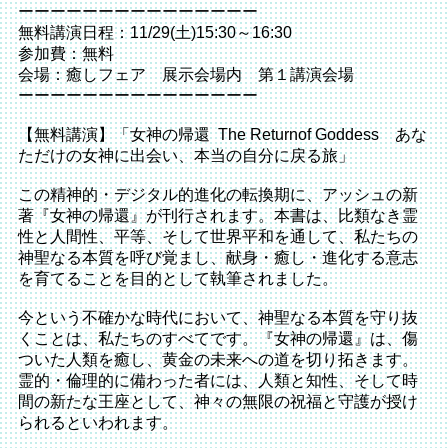
ーーーーーーーーーーーーーーー
無料講演日程：11/29(土)15:30～16:30
参加費：無料
会場：癒しフェア 展示会場内 第１講演会場
ーーーーーーーーーーーーーーー
【無料講演】「女神の帰還 The Returnof Goddess あな
ただけの女神に出会い、本当の自分に戻る旅」
この精神的・デジタル的進化の転換期に、アッシュの新
著『女神の帰還』が刊行されます。本書は、比類なき霊
性と人間性、平等、そして世界平和を通して、私たちの
神聖なる本質を呼び覚まし、献身・癒し・進化する意志
を育てることを目的として執筆されました。
今という不確かな時代において、神聖なる本質を守り抜
くことは、私たちのすべてです。『女神の帰還』は、傷
ついた人類を癒し、黄金の未来への道を切り拓きます。
霊的・倫理的に備わった者には、人類と知性、そして時
間の新たな王座として、神々の無限の祝福と守護が授け
られるといわれます。